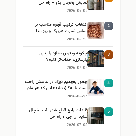
نمایش یخچال بکو + راه حل
2026-06-09
انتخاب ترکیب قهوه مناسب بر
2
اساس نسبت عربیکا و ربوستا
2026-05-26
چگونه ویترین مغازه را بدون
3
بازسازی، جذاب‌تر کنیم؟
2026-07-02
چطور بفهمیم نوزاد در لباسش راحت
4
است یا نه؟ (نشانه‌هایی که هر مادر
باید بداند)
2026-06-24
8 علت رایج قطع شدن آب یخچال
5
ساید ال جی + راه حل
2026-07-05