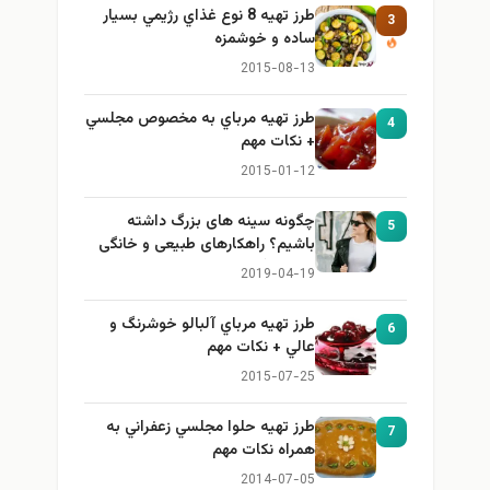
طرز تهيه 8 نوع غذاي رژيمي بسيار
3
ساده و خوشمزه
2015-08-13
طرز تهيه مرباي به مخصوص مجلسي
4
+ نكات مهم
2015-01-12
چگونه سینه های بزرگ داشته
5
باشیم؟ راهکارهای طبیعی و خانگی
برای بزرگ کردن سینه
2019-04-19
طرز تهيه مرباي آلبالو خوشرنگ و
6
عالي + نكات مهم
2015-07-25
طرز تهيه حلوا مجلسي زعفراني به
7
همراه نكات مهم
2014-07-05