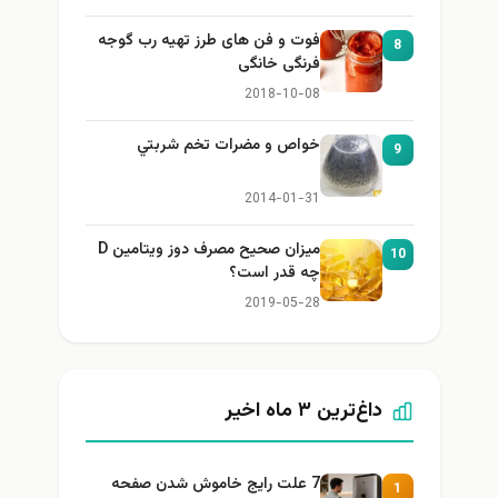
فوت و فن های طرز تهیه رب گوجه
8
فرنگی خانگی
2018-10-08
خواص و مضرات تخم شربتي
9
2014-01-31
میزان صحیح مصرف دوز ویتامین D
10
چه قدر است؟
2019-05-28
داغ‌ترین ۳ ماه اخیر
7 علت رایج خاموش شدن صفحه
1