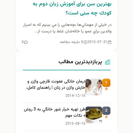
بهترین سن برای آموزش زبان دوم به
كودك چه سنی است؟
در خيلي از مهماني‌ها بچه‌هايي را مي‌ بينيم که به اصرار
والدين براي عمو يا خاله‌شان غلط يا درست از...
2015-07-31
5 دقیقه مطالعه
0
پربازدیدترین مطالب
درمان خانگی عفونت قارچی واژن و
1
خارش واژن در زنان | راهنمای کامل،
ایمن و کاربردی
2014-12-16
طرز تهيه خیار شور خانگي به 3 روش
2
+ نكات مهم
2015-08-16