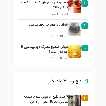
فوت و فن های طرز تهیه رب گوجه
8
فرنگی خانگی
2018-10-08
خواص و مضرات تخم شربتي
9
2014-01-31
میزان صحیح مصرف دوز ویتامین D
10
چه قدر است؟
2019-05-28
داغ‌ترین ۳ ماه اخیر
7 علت رایج خاموش شدن صفحه
1
نمایش یخچال بکو + راه حل