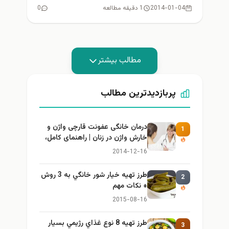
ها...
2014-01-04
1 دقیقه مطالعه
0
مطالب بیشتر
پربازدیدترین مطالب
درمان خانگی عفونت قارچی واژن و
1
خارش واژن در زنان | راهنمای کامل،
ایمن و کاربردی
2014-12-16
طرز تهيه خیار شور خانگي به 3 روش
2
+ نكات مهم
2015-08-16
طرز تهيه 8 نوع غذاي رژيمي بسيار
3