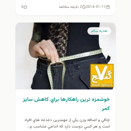
2014-01-11
2 دقیقه مطالعه
0
تغذيه سالم
خوشمزه ترين راهکارها براي کاهش سايز
کمر
چاقي و اضافه وزن يكي از مهمترين دغدغه هاي افراد
است و هر كسي دوست دارد كه اندامي متناسب و...