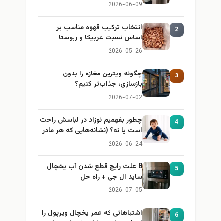
2026-06-09
انتخاب ترکیب قهوه مناسب بر
2
اساس نسبت عربیکا و ربوستا
2026-05-26
چگونه ویترین مغازه را بدون
3
بازسازی، جذاب‌تر کنیم؟
2026-07-02
چطور بفهمیم نوزاد در لباسش راحت
4
است یا نه؟ (نشانه‌هایی که هر مادر
باید بداند)
2026-06-24
8 علت رایج قطع شدن آب یخچال
5
ساید ال جی + راه حل
2026-07-05
اشتباهاتی که عمر یخچال ویرپول را
6