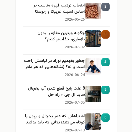
انتخاب ترکیب قهوه مناسب بر
2
اساس نسبت عربیکا و ربوستا
2026-05-26
چگونه ویترین مغازه را بدون
3
بازسازی، جذاب‌تر کنیم؟
2026-07-02
چطور بفهمیم نوزاد در لباسش راحت
4
است یا نه؟ (نشانه‌هایی که هر مادر
باید بداند)
2026-06-24
8 علت رایج قطع شدن آب یخچال
5
ساید ال جی + راه حل
2026-07-05
اشتباهاتی که عمر یخچال ویرپول را
6
کوتاه می‌کنند؛ نکاتی که باید بدانید
2026-07-13