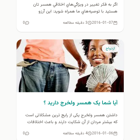
اگر به فكر تغيير در ويژگي‌هاي اخلاقي همسر تان
هستيد با توصيه‌هاي ما همراه شويد: اين آرزو
منصفانه نيست مسئله...
2016-01-07
3 دقیقه مطالعه
0
ازدواج
آیا شما یک همسر ولخرج دارید ؟
داشتن همسر ولخرج یکی از رایج ترین مشکلاتی است
که بیشتر مردان از آن شکایت دارند و باعث اختلافات
بسیاری...
2016-01-06
4 دقیقه مطالعه
0