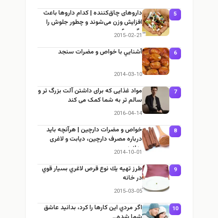
داروهای چاق‌کننده | کدام داروها باعث
5
افزایش وزن می‌شوند و چطور جلوش را
بگیریم؟
2015-02-21
آشنايي با خواص و مضرات سنجد
6
2014-03-10
مواد غذایی که برای داشتن آلت بزرگ تر و
7
سالم تر به شما کمک می کند
2016-04-14
خواص و مضرات دارچین | هرآنچه باید
8
درباره مصرف دارچین، دیابت و لاغری
بدانید
2014-10-01
طرز تهيه يك نوع قرص لاغري بسيار قوي
9
در خانه
2015-03-05
اگر مردي اين كارها را كرد، بدانيد عاشق
10
شما شده…