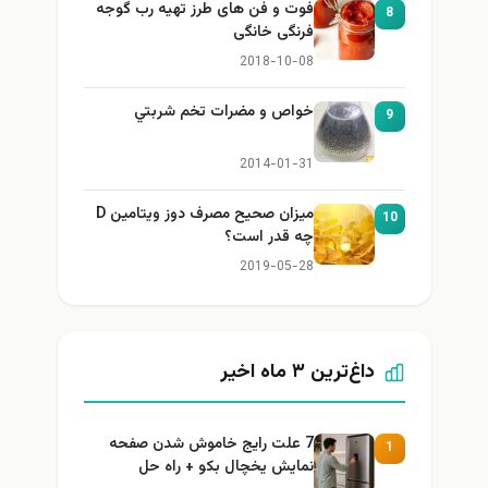
فوت و فن های طرز تهیه رب گوجه
8
فرنگی خانگی
2018-10-08
خواص و مضرات تخم شربتي
9
2014-01-31
میزان صحیح مصرف دوز ویتامین D
10
چه قدر است؟
2019-05-28
داغ‌ترین ۳ ماه اخیر
7 علت رایج خاموش شدن صفحه
1
نمایش یخچال بکو + راه حل