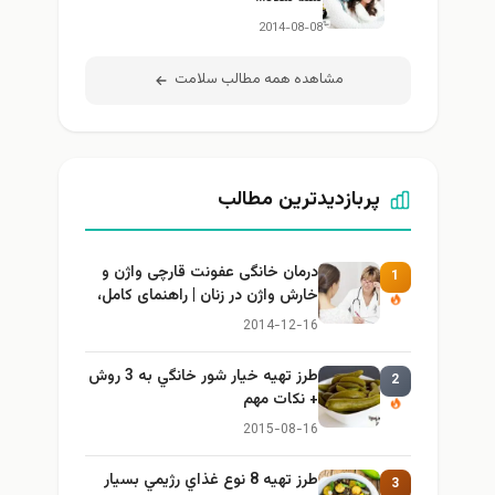
2014-08-08
مشاهده همه مطالب سلامت
پربازدیدترین مطالب
درمان خانگی عفونت قارچی واژن و
1
خارش واژن در زنان | راهنمای کامل،
ایمن و کاربردی
2014-12-16
طرز تهيه خیار شور خانگي به 3 روش
2
+ نكات مهم
2015-08-16
طرز تهيه 8 نوع غذاي رژيمي بسيار
3