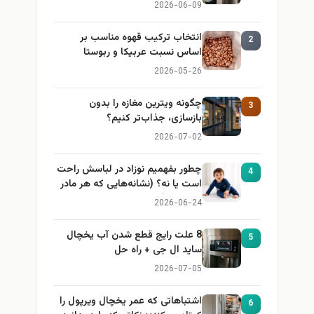
2026-06-09
انتخاب ترکیب قهوه مناسب بر
2
اساس نسبت عربیکا و ربوستا
2026-05-26
چگونه ویترین مغازه را بدون
3
بازسازی، جذاب‌تر کنیم؟
2026-07-02
چطور بفهمیم نوزاد در لباسش راحت
4
است یا نه؟ (نشانه‌هایی که هر مادر
باید بداند)
2026-06-24
8 علت رایج قطع شدن آب یخچال
5
ساید ال جی + راه حل
2026-07-05
اشتباهاتی که عمر یخچال ویرپول را
6