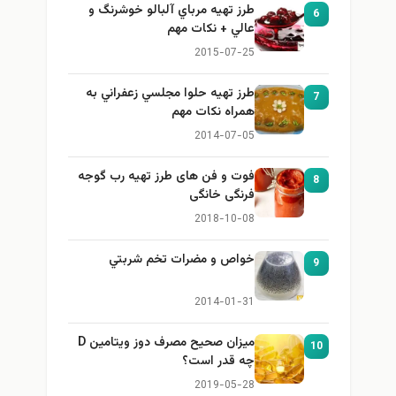
طرز تهيه مرباي آلبالو خوشرنگ و
6
عالي + نكات مهم
2015-07-25
طرز تهيه حلوا مجلسي زعفراني به
7
همراه نكات مهم
2014-07-05
فوت و فن های طرز تهیه رب گوجه
8
فرنگی خانگی
2018-10-08
خواص و مضرات تخم شربتي
9
2014-01-31
میزان صحیح مصرف دوز ویتامین D
10
چه قدر است؟
2019-05-28