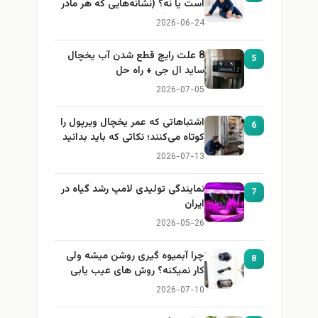
است یا نه؟ (نشانه‌هایی که هر مادر
باید بداند)
2026-06-24
8 علت رایج قطع شدن آب یخچال
5
ساید ال جی + راه حل
2026-07-05
اشتباهاتی که عمر یخچال ویرپول را
6
کوتاه می‌کنند؛ نکاتی که باید بدانید
2026-07-13
نمایندگی تولیدی لامپ رشد گیاه در
7
ایران
2026-05-26
چرا آبمیوه گیری روشن میشه ولی
8
کار نمیکنه؟ روش های عیب یابی
2026-07-10