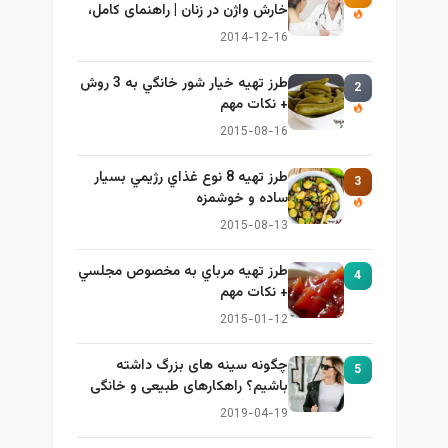
خارش واژن در زنان | راهنمای کامل،
ایمن و کاربردی
2014-12-16
طرز تهيه خیار شور خانگي به 3 روش
2
+ نكات مهم
2015-08-16
طرز تهيه 8 نوع غذاي رژيمي بسيار
3
ساده و خوشمزه
2015-08-13
طرز تهيه مرباي به مخصوص مجلسي
4
+ نكات مهم
2015-01-12
چگونه سینه های بزرگ داشته
5
باشیم؟ راهکارهای طبیعی و خانگی
برای بزرگ کردن سینه
2019-04-19