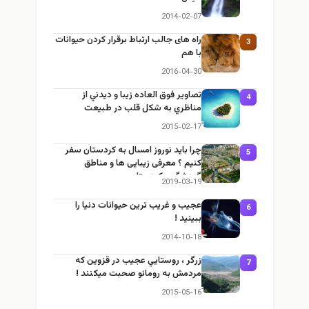
2014-02-07
راه های جالب ارتباط برقرار کردن حیوانات
3
با هم
2016-04-30
تصاوير فوق العاده زيبا و ديدني از
4
مناظري به شكل قلب در طبيعت
2015-02-17
چرا باید نوروز امسال به کردستان سفر
5
کنیم ؟ معرفی زیبایی ها و مناطق
گردشگری کردستان
2019-03-19
عجيب و غريب ترين حيوانات دنيا را
6
ببينيد !
2014-10-18
زرگر ، روستايي عجيب در قزوين كه
7
مردمش به رومانو صحبت ميكنند !
2015-05-16