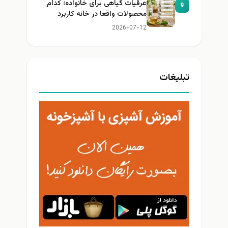
عرقیات گیاهی برای خانواده؛ کدام
9
محصولات واقعا در خانه کاربرد
دارند؟
2026-07-12
تبلیغات