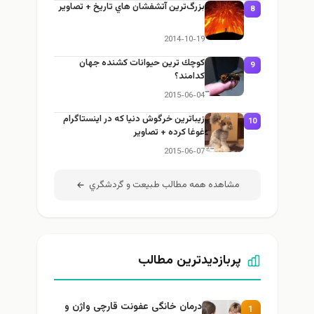
بزرگ‌ترین آتشفشان هاي تاريخ + تصاوير
8
2014-10-19
كوچك ترين حيوانات كشنده جهان
9
كدامند؟
2015-06-04
زيباترين خرگوش دنيا كه در اينستاگرام
10
غوغا كرده + تصاوير
2015-06-07
مشاهده همه مطالب طبيعت و گردشگري
پربازدیدترین مطالب
درمان خانگی عفونت قارچی واژن و
1