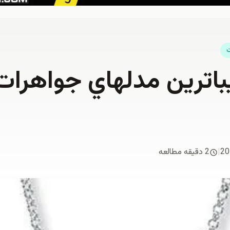
ت
باترين مدلهاي جواهرات ز
20
|
2 دقیقه مطالعه