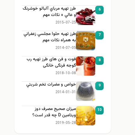
طرز تهيه مرباي آلبالو خوشرنگ
6
و عالي + نكات مهم
2015-07-25
طرز تهيه حلوا مجلسي زعفراني
7
به همراه نكات مهم
2014-07-05
فوت و فن های طرز تهیه رب
8
گوجه فرنگی خانگی
2018-10-08
خواص و مضرات تخم شربتي
9
2014-01-31
میزان صحیح مصرف دوز
10
ویتامین D چه قدر است؟
2019-05-28