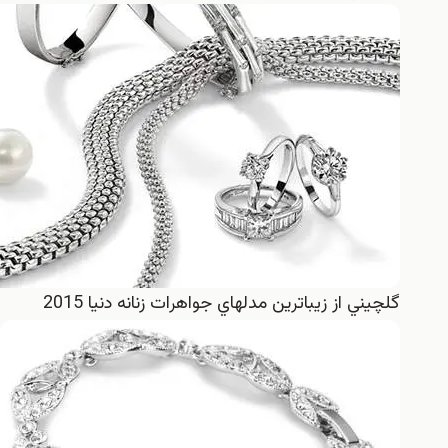
گلچيني از زيباترين مدلهاي جواهرات زنانه دنيا 2015