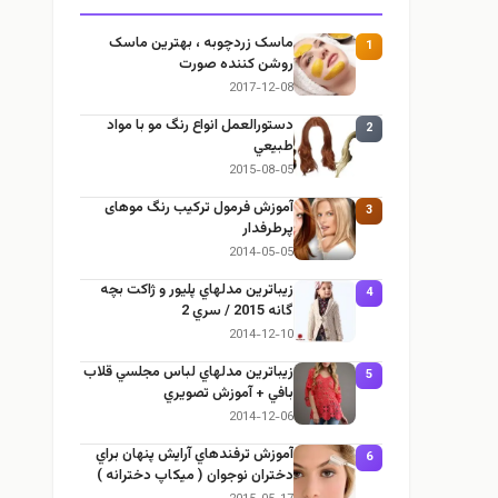
ماسک زردچوبه ، بهترین ماسک
1
روشن کننده صورت
2017-12-08
دستورالعمل انواع رنگ مو با مواد
2
طبيعي
2015-08-05
آموزش فرمول ترکیب رنگ موهای
3
پرطرفدار
2014-05-05
زيباترين مدلهاي پليور و ژاكت بچه
4
گانه 2015 / سري 2
2014-12-10
زيباترين مدلهاي لباس مجلسي قلاب
5
بافي + آموزش تصويري
2014-12-06
آموزش ترفندهاي آرایش پنهان براي
6
دختران نوجوان ( میکاپ دخترانه )