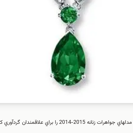
، گلچيني از زيباترين و شيك ترين مدلهاي جواهرات زنانه 2015-2014 را براي عل