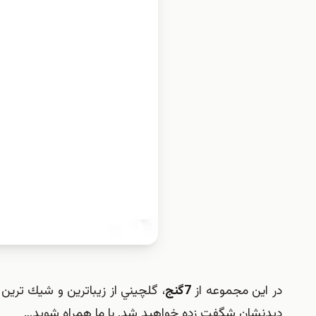
در اين مجموعه از
7گنج
ديدنشان شگفت زده خواهيد شد. با ما همراه شويد…