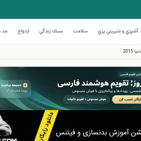
آشپزي و شيريني پزي
سلامت
سبك زندگي
ازدواج
مد و
2015