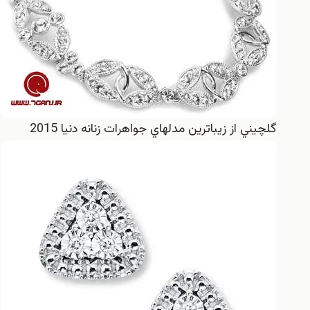
گلچيني از زيباترين مدلهاي جواهرات زنانه دنيا 2015