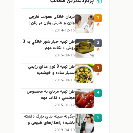
پربازدیدترین مطالب
درمان خانگی عفونت قارچی
1
واژن و خارش واژن در زنان |
راهنمای کامل، ایمن و کاربردی
2014-12-16
طرز تهيه خیار شور خانگي به 3
2
روش + نكات مهم
2015-08-16
طرز تهيه 8 نوع غذاي رژيمي
3
بسيار ساده و خوشمزه
2015-08-13
طرز تهيه مرباي به مخصوص
4
مجلسي + نكات مهم
2015-01-12
چگونه سینه های بزرگ داشته
5
باشیم؟ راهکارهای طبیعی و
خانگی برای بزرگ کردن سینه
2019-04-19