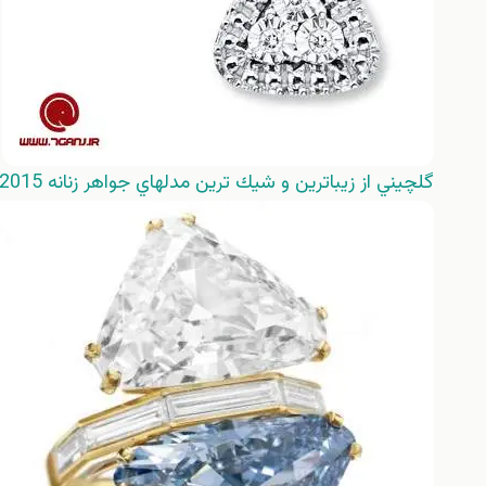
گلچيني از زيباترين و شيك ترين مدلهاي جواهر زنانه 2015