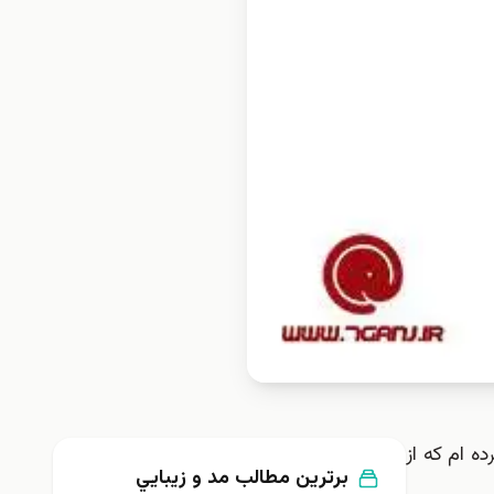
اقمندان گردآوري كرده ام كه از
برترین مطالب مد و زيبايي