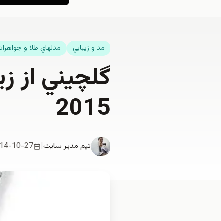
مد و زيبايي
مدلهاي طلا و جواهرا
گلچيني از زي
2015
تیم مدیر سایت
|
14-10-27