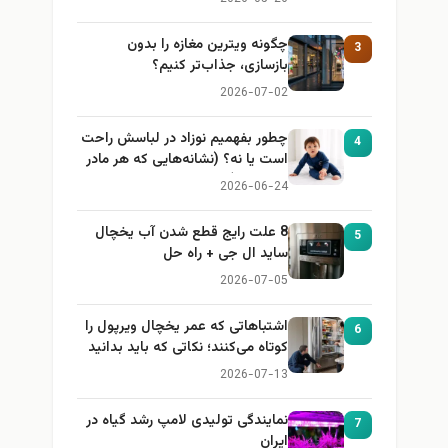
چگونه ویترین مغازه را بدون
3
بازسازی، جذاب‌تر کنیم؟
2026-07-02
چطور بفهمیم نوزاد در لباسش راحت
4
است یا نه؟ (نشانه‌هایی که هر مادر
باید بداند)
2026-06-24
8 علت رایج قطع شدن آب یخچال
5
ساید ال جی + راه حل
2026-07-05
اشتباهاتی که عمر یخچال ویرپول را
6
کوتاه می‌کنند؛ نکاتی که باید بدانید
2026-07-13
نمایندگی تولیدی لامپ رشد گیاه در
7
ایران