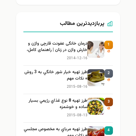
پربازدیدترین مطالب
درمان خانگی عفونت قارچی واژن و
1
خارش واژن در زنان | راهنمای کامل،
ایمن و کاربردی
2014-12-16
طرز تهيه خیار شور خانگي به 3 روش
2
+ نكات مهم
2015-08-16
طرز تهيه 8 نوع غذاي رژيمي بسيار
3
ساده و خوشمزه
2015-08-13
طرز تهيه مرباي به مخصوص مجلسي
4
+ نكات مهم