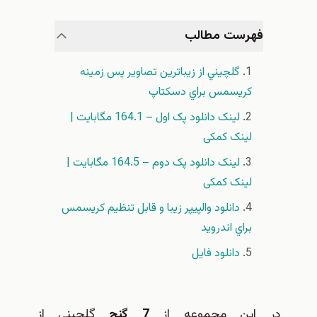
فهرست مطالب
گلچيني از زيباترين تصاوير پس زمينه
كريسمس براي دسكتاپ
لینک دانلود پک اول – 164.1 مگابایت |
لینک کمکی
لینک دانلود پک دوم – 164.5 مگابایت |
لینک کمکی
دانلود والپیپر زیبا و قابل تنظیم کریسمس
براي اندرويد
دانلود فایل
در اين مجموعه از
7 گنج
گلچيني از