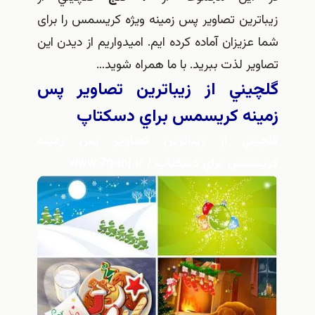
زيباترين تصاویر پس زمینه ویژه کریسمس را برای
شما عزیزان آماده کرده ایم. امیدواریم از دیدن این
تصاویر لذت ببرید. با ما همراه شويد…
گلچيني از زيباترين تصاوير پس
زمينه كريسمس براي دسكتاپ
گ
لچيني از زيباترين تصاوير پس زمينه
كريسمس براي دسكتاپ / www.7ganj.ir