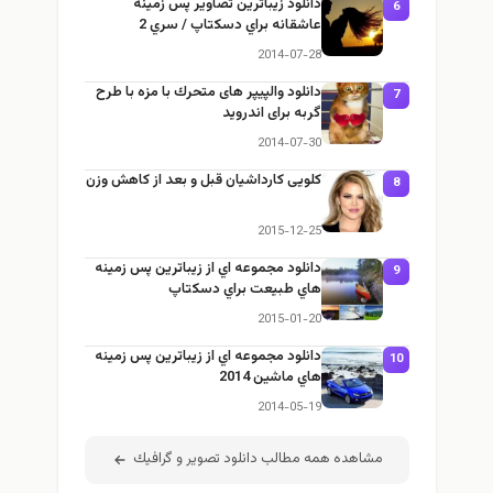
دانلود زيباترين تصاوير پس زمينه
6
عاشقانه براي دسكتاپ / سري 2
2014-07-28
دانلود والپیپر های متحرك با مزه با طرح
7
گربه برای اندروید
2014-07-30
کلویی کارداشیان قبل و بعد از کاهش وزن
8
2015-12-25
دانلود مجموعه اي از زيباترين پس زمينه
9
هاي طبيعت براي دسكتاپ
2015-01-20
دانلود مجموعه اي از زيباترين پس زمينه
10
هاي ماشين 2014
2014-05-19
مشاهده همه مطالب دانلود تصوير و گرافيك