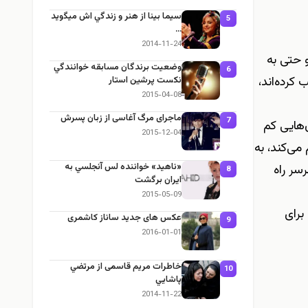
سيما بينا از هنر و زندگي اش ميگويد
5
…
2014-11-24
حتی به‌
وضعيت برندگان مسابقه خوانندگي
6
کرده‌اند،
نکست پرشین استار
2015-04-08
ماجرای مرگ آغاسی از زبان پسرش
7
هایی کم‌
2015-12-04
می‌کند، به
«ناهید» خواننده لس آنجلسي به
سر راه
8
ايران برگشت
2015-05-09
برای
عکس های جدید ساناز کاشمری
9
2016-01-01
خاطرات مریم قاسمی از مرتضي
10
پاشايي
2014-11-22