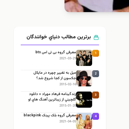
برترین مطالب دنياي خوانندگان
معرفی گروه بی تی اس bts
1
2021-03-29
ميل به تغيير چهره در مایکل
2
جکسون از كجا شروع شد؟
2015-02-16
زندگينامه فرهاد مهراد + دانلود
3
گلچيني از زيباترين آهنگ هاي او
2015-01-20
معرفی گروه بلک پینک blackpink
4
2021-04-05