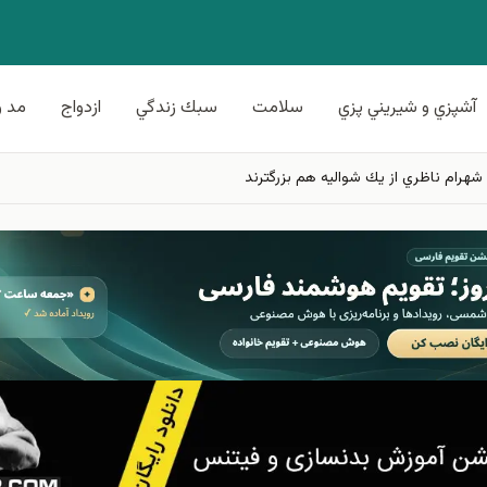
آشپزي و شيريني پزي
سلامت
سبك زندگي
ازدواج
مد و
 شهرام ناظري از يك شواليه هم بزرگترند