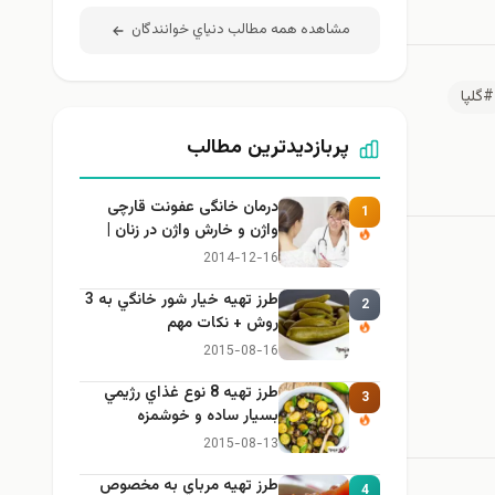
مشاهده همه مطالب دنياي خوانندگان
#گلپا
پربازدیدترین مطالب
درمان خانگی عفونت قارچی
1
واژن و خارش واژن در زنان |
راهنمای کامل، ایمن و کاربردی
2014-12-16
طرز تهيه خیار شور خانگي به 3
2
روش + نكات مهم
2015-08-16
طرز تهيه 8 نوع غذاي رژيمي
3
بسيار ساده و خوشمزه
2015-08-13
طرز تهيه مرباي به مخصوص
4