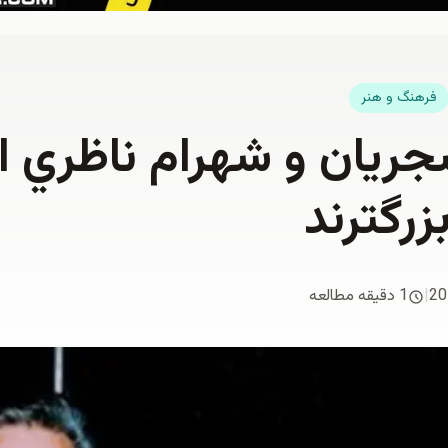
فرهنگ و هنر
شجريان و شهرام ناظري ا
زرگترند
20
|
1 دقیقه مطالعه