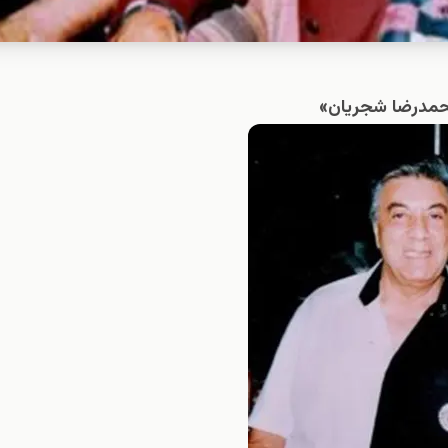
«محمدرضا شجریان»