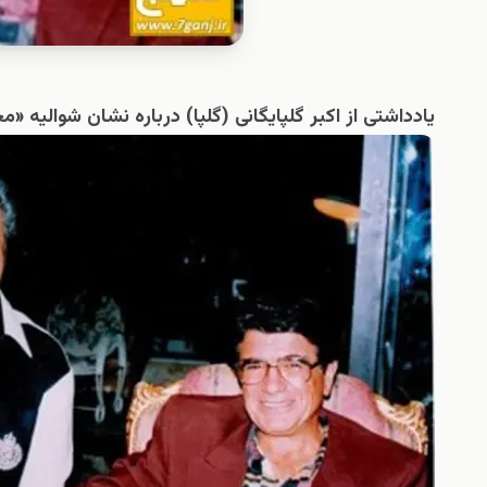
یادداشتی از اکبر گلپایگانی (گلپا) درباره نشان شوالیه 