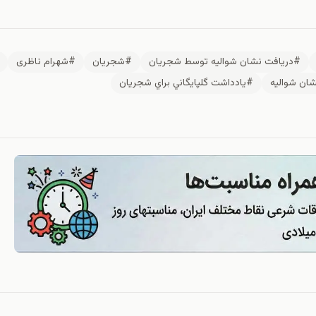
#دريافت نشان شواليه توسط شجريان
#شجريان
#شهرام ناظری
ان شواليه
#يادداشت گلپايگاني براي شجريان