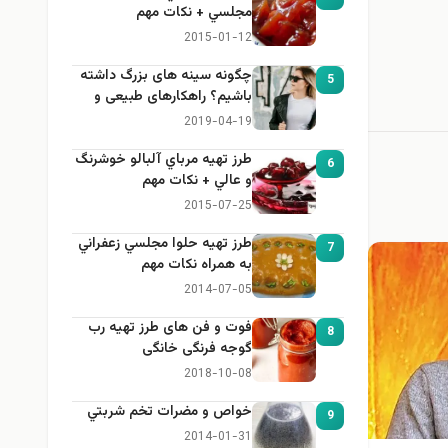
مجلسي + نكات مهم
2015-01-12
چگونه سینه های بزرگ داشته
5
باشیم؟ راهکارهای طبیعی و
خانگی برای بزرگ کردن سینه
2019-04-19
طرز تهيه مرباي آلبالو خوشرنگ
6
و عالي + نكات مهم
2015-07-25
طرز تهيه حلوا مجلسي زعفراني
7
به همراه نكات مهم
2014-07-05
فوت و فن های طرز تهیه رب
8
گوجه فرنگی خانگی
2018-10-08
خواص و مضرات تخم شربتي
9
2014-01-31