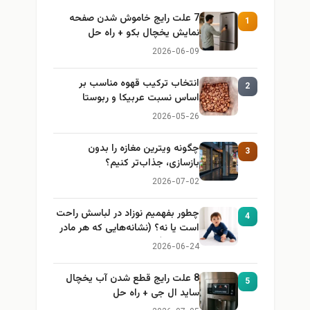
7 علت رایج خاموش شدن صفحه
1
نمایش یخچال بکو + راه حل
2026-06-09
انتخاب ترکیب قهوه مناسب بر
2
اساس نسبت عربیکا و ربوستا
2026-05-26
چگونه ویترین مغازه را بدون
3
بازسازی، جذاب‌تر کنیم؟
2026-07-02
چطور بفهمیم نوزاد در لباسش راحت
4
است یا نه؟ (نشانه‌هایی که هر مادر
باید بداند)
2026-06-24
8 علت رایج قطع شدن آب یخچال
5
ساید ال جی + راه حل