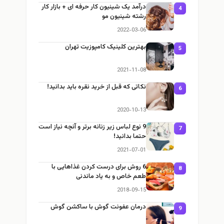
درآمد یک شینیون کار حرفه ای + بازار کار
4
رشته شینیون مو
2022-03-06
بهترین کلینیک کامپوزیت تهران
5
2021-11-08
نکاتی که قبل از خرید نقره باید بدانید!
6
2020-10-13
9 نوع لباس زیر زنانه برتر و آنچه نیاز است
7
حتما بدانید!
2021-07-01
6 روش برای درست کردن غذاهایی با
8
طعم خاص و به یاد ماندنی
2018-09-15
درمان عفونت گوش با ساکشن گوش
9