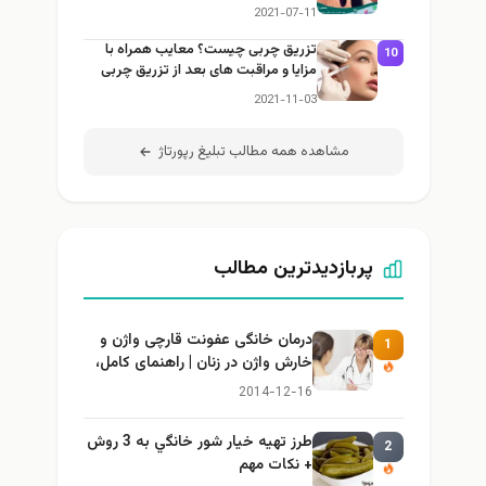
2021-07-11
تزریق چربی چیست؟ معایب همراه با
10
مزایا و مراقبت های بعد از تزریق چربی
2021-11-03
مشاهده همه مطالب تبلیغ رپورتاژ
پربازدیدترین مطالب
درمان خانگی عفونت قارچی واژن و
1
خارش واژن در زنان | راهنمای کامل،
ایمن و کاربردی
2014-12-16
طرز تهيه خیار شور خانگي به 3 روش
2
+ نكات مهم