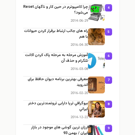
چرا كامپيوترم در حين كار و ناگهان Reset
4
می‌شود؟
2014-06-29
راه های جالب ارتباط برقرار کردن حیوانات
5
با هم
2016-04-30
آموزش مرحله به مرحله پاک کردن اکانت
6
تلگرام و حذف آن
2016-03-08
معرفی بهترین برنامه دیوان حافظ برای
7
اندروید
2016-02-20
بيوگرافي ثریا دارابی ثروتمندترين دختر
8
ايراني
2014-12-22
ارزان ترين گوشی‌ های موجود در بازار
9
ايران / بهمن 93