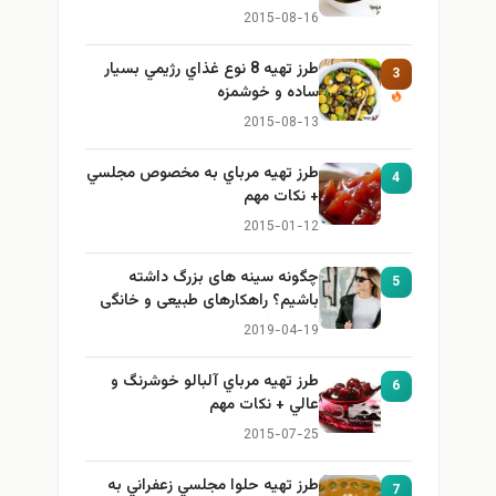
2015-08-16
طرز تهيه 8 نوع غذاي رژيمي بسيار
3
ساده و خوشمزه
2015-08-13
طرز تهيه مرباي به مخصوص مجلسي
4
+ نكات مهم
2015-01-12
چگونه سینه های بزرگ داشته
5
باشیم؟ راهکارهای طبیعی و خانگی
برای بزرگ کردن سینه
2019-04-19
طرز تهيه مرباي آلبالو خوشرنگ و
6
عالي + نكات مهم
2015-07-25
طرز تهيه حلوا مجلسي زعفراني به
7