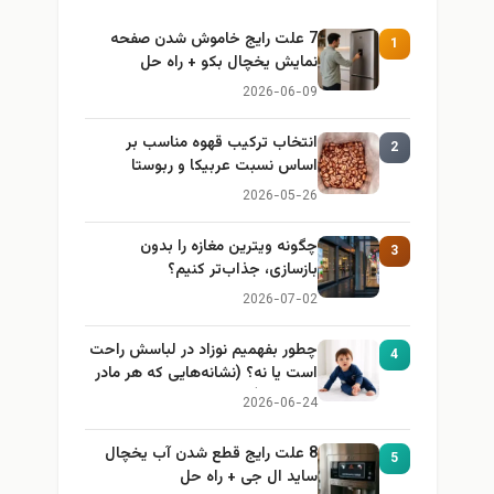
7 علت رایج خاموش شدن صفحه
1
نمایش یخچال بکو + راه حل
2026-06-09
انتخاب ترکیب قهوه مناسب بر
2
اساس نسبت عربیکا و ربوستا
2026-05-26
چگونه ویترین مغازه را بدون
3
بازسازی، جذاب‌تر کنیم؟
2026-07-02
چطور بفهمیم نوزاد در لباسش راحت
4
است یا نه؟ (نشانه‌هایی که هر مادر
باید بداند)
2026-06-24
8 علت رایج قطع شدن آب یخچال
5
ساید ال جی + راه حل