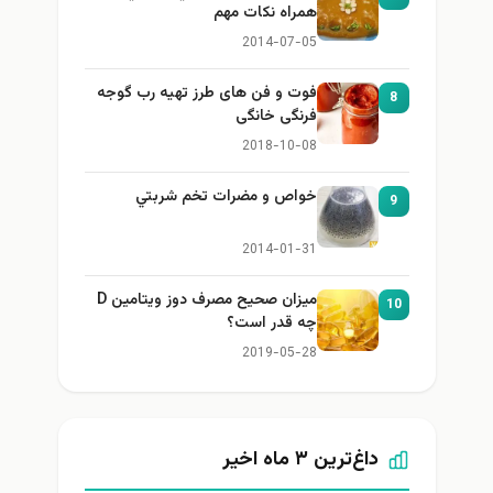
همراه نكات مهم
2014-07-05
فوت و فن های طرز تهیه رب گوجه
8
فرنگی خانگی
2018-10-08
خواص و مضرات تخم شربتي
9
2014-01-31
میزان صحیح مصرف دوز ویتامین D
10
چه قدر است؟
2019-05-28
داغ‌ترین ۳ ماه اخیر