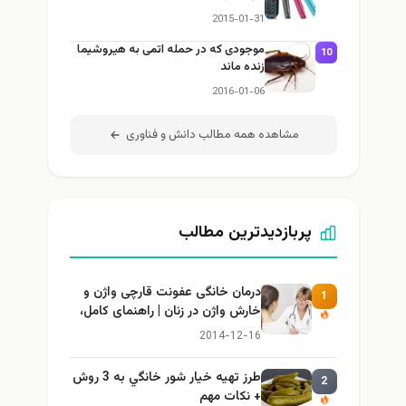
2015-01-31
موجودی که در حمله اتمی به هیروشیما
10
زنده ماند
2016-01-06
مشاهده همه مطالب دانش و فناوری
پربازدیدترین مطالب
درمان خانگی عفونت قارچی واژن و
1
خارش واژن در زنان | راهنمای کامل،
ایمن و کاربردی
2014-12-16
طرز تهيه خیار شور خانگي به 3 روش
2
+ نكات مهم