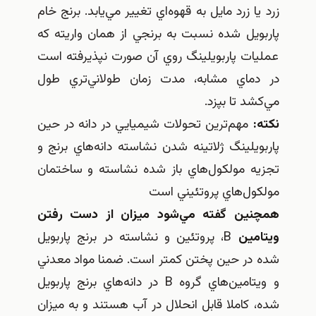
زرد يا زرد مايل به قهوه‌اي تغيير مي‌يابد. برنج خام
پاربويل شده نسبت به برنجي از همان واريته كه
عمليات پاربويلينگ روي آن صورت نپذيرفته است
در دماي مشابه، مدت زمان طولاني‌تري طول
مي‌كشد تا بپزد.
نكته:
مهم‌ترين تحولات شيميايي در دانه در حين
پاربويلينگ ژلاتينه شدن نشاسته دانه‌هاي برنج و
تجزيه مولكول‌هاي باز شده نشاسته و ساختمان
مولكول‌هاي پروتئيني است
همچنين گفته مي‌شود ميزان از دست رفتن
ويتامين
B، پروتئين و نشاسته در برنج پاربويل
شده در حين پختن كمتر است. ضمنا مواد معدني
و ويتامين‌هاي گروه B در دانه‌هاي برنج پاربويل
شده، كاملا قابل انحلال در آب هستند و به ميزان