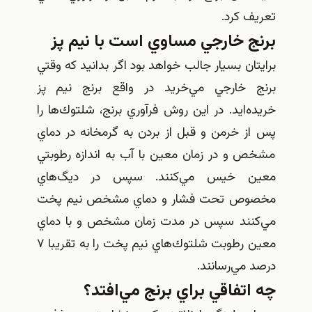
تعريف كرد.
برنج خارجي مساوي است با نيم پز
برايتان بسيار جالب خواهد بود اگر بدانيد كه وقتي
برنج خارجي مي‌خريد در واقع برنج نيم پز
خريده‌ايد. در اين روش فرآوري برنج، شلتوك‌ها را
پس از خرمن و قبل از بردن به گرمخانه در دماي
مشخص و در زمان معين با آب به اندازه رطوبتي
معين خيس مي‌كنند. سپس در ديگ‌هاي
مخصوص تحت فشار و دماي مشخص نيم پخت
مي‌كنند سپس در مدت زمان مشخص و با دماي
معين رطوبت شلتوك‌هاي نيم پخت را به تقريبا ۷
درصد مي‌رسانند.
چه اتفاقي براي برنج مي‌افتد؟