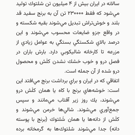
سالانه در ايران بيش از ۴ ميليون تن شلتوك توليد
مي‌شود كه فقط ۲۳۰۰۰۰ تن آن به برنج سفيد قد
بلند و خوش‌تراش تبديل مي‌شوند بقيه شكسته و
در واقع جزو ضايعات محسوب مي‌شوند و اين
درصد بالاي شكستگي بستگي به عوامل زيادي از
مزرعه تا كارخانه شاليكوبي دارد. بارش باران در
فصل درو و خوب خشك نشدن كلَش و محصول
درو شده از آن جمله است.
اتفاقي كه در ايران و براي برداشت برنج مي‌افتد اين
است: خوشه‌هاي برنج با كاه يا همان كلَش درو
مي‌شوند، يك روز زير آفتاب مي‌مانند و سپس
جمع‌آوري مي‌شوند. شالي‌ها خرمن مي‌شوند و
كلَش از دانه‌ها يا همان شَلتوك (برنج با پوسته
دانه) جدا مي‌شوند شلتوك‌ها به گرمخانه برده