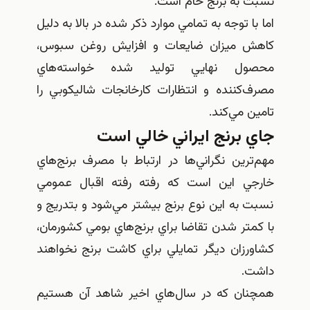
نسبت به برنج خام است.
اما با توجه به تمامي موارد ذكر شده در بالا به دليل
كاهش ميزان ضايعات و افزايش روغن سبوس،
محصول نهايي توليد شده خواسته‌هاي
مصرف‌كننده و انتظارات كارخانجات شاليكوبي را
تامين مي‌كند.
جاي برنج ايراني خالي است
مهم‌ترين نگراني‌ها در ارتباط با مصرف برنج‌هاي
خارجي اين است كه رفته رفته اقبال عمومي
نسبت به اين نوع برنج بيشتر مي‌شود و بتدريج و
با كمتر شدن تقاضا براي برنج‌هاي بومي كشورمان،
كشاورزان ديگر تمايلي براي كاشت برنج نخواهند
داشت.
همچنان كه در سال‌هاي اخير شاهد آن هستيم