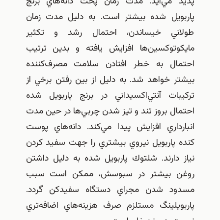
پديد مي‌آيد. مدت زمان پخت دانه‌هاي برنج
پاربويل شده بيشتر است. به دليل مدت زمان
طولاني خيساندن، احتمال رشد و تكثير
مايكوتوكسين‌ها افزايش يافته و بدين ترتيب
احتمال به خطر افتادن سلامت مصرف‌كننده
بيشتر خواهد شد. به دليل از بين رفتن برخي از
تركيبات آنتي‌اكسيداني در برنج پاربويل شده
احتمال بروز تند و تيز شدن چربي‌ها در حين مدت
انبارداري افزايش پيدا مي‌كند. دانه‌هاي پوست
كنده پاربويل نيروي بيشتري را جهت سفيد كردن
نياز دارند. شلتوك پاربويل شده به دليل داشتن
روغن بيشتر در سبوسش، ممكن است سبب
مسدود شدن مجراي دستگاه سفيدكن گردد.
پاربويلينگ مستلزم صرف هزينه‌هاي اضافه‌تري