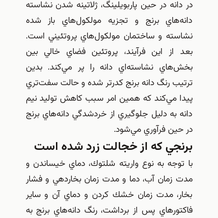
در دانه در حين پاربويلينگ، ژلاتينه شدن نشاسته
دانه‌هاي برنج و تجزيه مولكول‌هاي باز شده
نشاسته و ساختمان مولكول‌هاي پروتئيني است.
بعد از اين فرآيند، پروتئين فضاي خالي بين
بخش‌هاي نشاسته‌اي دانه را پر مي‌كند. بدين
ترتيب رنگ دانه برنج كدرتر شده و حالت سفت‌تري
پيدا مي‌كند كه همين امر سبب كاهش توليد نيم
دانه به دليل جلوگيري از خردشدگي دانه‌هاي برنج
در حين فرآوري مي‌شود.
برنجي كه از خجالت زرد شده است
با توجه به نوع واريته شلتوك، دماي خيساندن و
مدت زمان آب، دما و مدت زمان بخاردهي و فشار
بخار، مدت زمان خشك كردن و دماي آن و ساير
فاكتورهاي پس از برداشت، رنگ دانه‌هاي برنج به