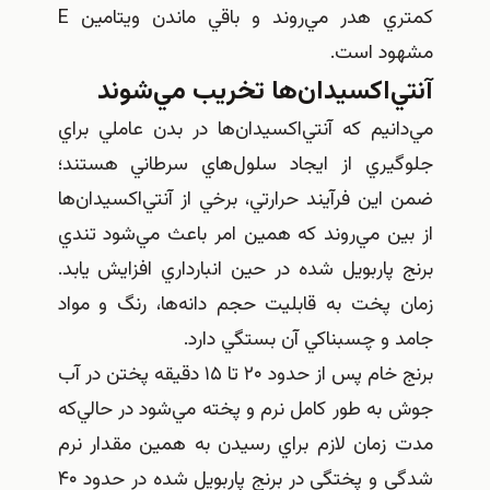
كمتري هدر مي‌روند و باقي ماندن ويتامين E
مشهود است.
آنتي‌اكسيدان‌ها تخريب مي‌شوند
مي‌دانيم كه آنتي‌اكسيدان‌ها در بدن عاملي براي
جلوگيري از ايجاد سلول‌هاي سرطاني هستند؛
ضمن اين فرآيند حرارتي، برخي از آنتي‌اكسيدان‌ها
از بين مي‌روند كه همين امر باعث مي‌شود تندي
برنج پاربويل شده در حين انبارداري افزايش يابد.
زمان پخت به قابليت حجم دانه‌ها، رنگ و مواد
جامد و چسبناكي آن بستگي دارد.
برنج خام پس از حدود ۲۰ تا ۱۵ دقيقه پختن در آب
جوش به طور كامل نرم و پخته مي‌شود در حالي‌كه
مدت زمان لازم براي رسيدن به همين مقدار نرم
شدگي و پختگي در برنج پاربويل شده در حدود ۴۰