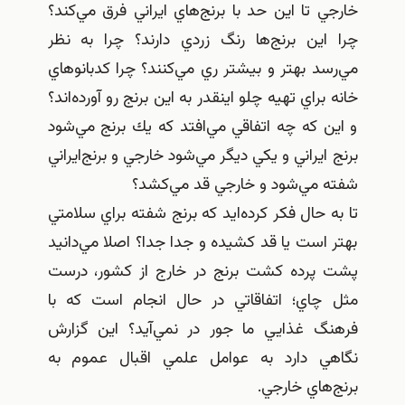
خارجي تا اين حد با برنج‌هاي ايراني فرق مي‌كند؟
چرا اين برنج‌ها رنگ زردي دارند؟ چرا به نظر
مي‌رسد بهتر و بيشتر ري مي‌كنند؟ چرا كدبانوهاي
خانه براي تهيه چلو اينقدر به اين برنج رو آورده‌اند؟
و اين كه چه اتفاقي مي‌افتد كه يك برنج مي‌شود
برنج ايراني و يكي ديگر مي‌شود خارجي و برنج‌ايراني
شفته مي‌شود و خارجي قد مي‌كشد؟
تا به حال فكر كرده‌ايد كه برنج شفته براي سلامتي
بهتر است يا قد كشيده و جدا جدا؟ اصلا مي‌دانيد
پشت پرده كشت برنج در خارج از كشور، درست
مثل چاي؛ اتفاقاتي در حال انجام است كه با
فرهنگ غذايي ما جور در نمي‌آيد؟ اين گزارش
نگاهي دارد به عوامل علمي اقبال عموم به
برنج‌هاي خارجي.