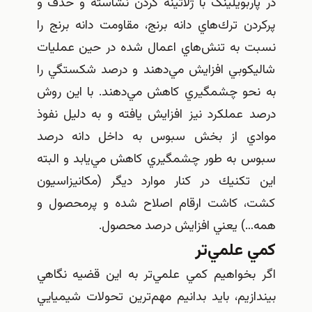
در پاربويلينگ با ژلاتينه كردن نشاسته و حذف و
پركردن ترك‌هاي دانه برنج، مقاومت دانه برنج را
نسبت به تنش‌هاي اعمال شده در حين عمليات
شاليكوبي افزايش مي‌دهند و درصد شكستگي را
به نحو چشمگيري كاهش مي‌دهند. با اين روش
درصد عملكرد نيز افزايش يافته و به دليل نفوذ
موادي از بخش سبوس به داخل دانه درصد
سبوس به طور چشمگيري كاهش مي‌يابد و البته
اين تكنيك در كنار موارد ديگر (مكانيزاسيون
كشت، كاشت ارقام اصلاح شده و پرمحصول و
همه…) يعني افزايش درصد محصول.
كمي علمي‌تر
اگر بخواهيم كمي علمي‌تر به اين قضيه نگاهي
بيندازيم، بايد بدانيم مهم‌ترين تحولات شيميايي