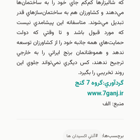
كه شاليزارها كم‌كم جاي خود را به ساختمان‌ها
مي‌دهند و كشاورزان هم به ساختمان‌سازهاي قدر
تبديل مي‌شوند. متاسفانه اين پيشامدي نيست
كه مورد قبول باشد و تا وقتي كه دولت
حمايت‌هاي همه جانبه خود را از كشاورزان توسعه
ندهد و هموطنانمان برنج ايراني را به خارجي
ترجيح ندهند، كس ديگري نمي‌تواند جلوي اين
روند تخريبي را بگيرد.
گردآوري:‌گروه 7 گنج
www.7ganj.ir
منبع: الف
برچسب‌ها:
#آنتي اكسيدان ها