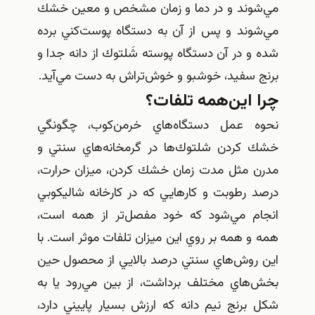
مي‌شوند و در دما و زمان مشخص و معين خشك
مي‌شوند و پس از آن به دستگاه پوست‌كني برده
شده و در آن دستگاه پوسته شَلتوك از دانه جدا و
برنج سفيد، خوشبو و خوش‌تراش به دست مي‌آيد.
چرا اين‌همه تلفات؟
نحوه عمل دستگاه‌هاي خرمن‌كوب، چگونگي
خشك كردن شلتوك‌ها در گرمخانه‌هاي سنتي و
مدرن مثل مدت زمان خشك كردن، ميزان حرارت،
درصد رطوبت و كارهايي كه در كارخانه شاليكوبي
انجام مي‌شود كه خود مفصل‌تر از همه است،
همه و همه بر روي اين ميزان تلفات موثر است. با
اين روش‌هاي سنتي درصد بالايي از محصول حين
بخش‌هاي مختلف برداشت، از بين مي‌رود يا به
شكل برنج نيم دانه كه ارزش بسيار پاييني دارد،