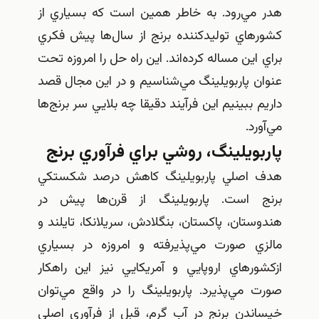
هدر مي‌رود. به خاطر همين است كه بسياري از
كشورهاي توليدكننده برنج از سال‌ها پيش فكري
براي اين مساله كرده‌اند. اين راه حل را امروزه تحت
عنوان پاربويلينگ مي‌شناسيم و در اين مجال قصد
داريم ببينيم اين فرآيند دقيقا چه بلايي سر برنج‌ها
مي‌آورد.
پاربويلينگ، روشي براي فرآوري برنج
هدف اصلي پاربويلينگ كاهش درصد شكستكي
برنج است. پاربويلينگ از قرن‌ها پيش در
هندوستان، پاكستان، بنگلادش، سريلانكا، تايلند و
مالزي صورت مي‌پذيرفته و امروزه در بسياري
ازكشورهاي اروپايي و آمريكايي نيز اين راهكار
صورت مي‌پذيرد. پاربويلينگ را در واقع مي‌توان
خيساندن برنج در آب گرم، قبل از فرآوري اصلي