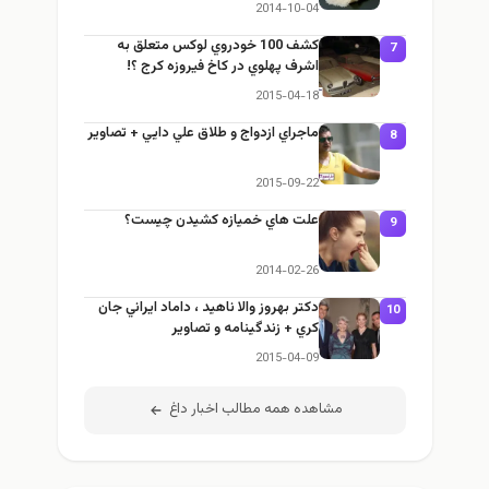
2014-10-04
كشف 100 خودروي لوكس متعلق به
7
اشرف پهلوي در كاخ فيروزه كرج ؟!
2015-04-18
ماجراي ازدواج و طلاق علي دايي + تصاوير
8
2015-09-22
علت هاي خميازه كشيدن چيست؟
9
2014-02-26
دکتر بهروز والا ناهید ، داماد ايراني جان
10
كري + زندگينامه و تصاوير
2015-04-09
مشاهده همه مطالب اخبار داغ