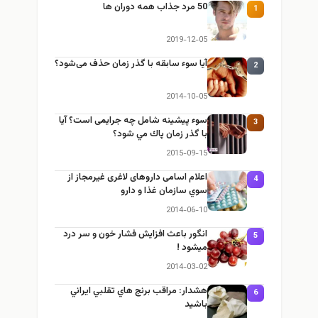
50 مرد جذاب همه دوران ها
1
2019-12-05
آیا سوء سابقه با گذر زمان حذف می‌شود؟
2
2014-10-05
سوء پيشينه شامل چه جرایمی است؟ آيا
3
با گذر زمان پاك مي شود؟
2015-09-15
اعلام اسامی داروهای لاغری غیرمجاز از
4
سوي سازمان غذا و دارو
2014-06-10
انگور باعث افزايش فشار خون و سر درد
5
ميشود !
2014-03-02
هشدار: مراقب برنج هاي تقلبي ايراني
6
باشيد