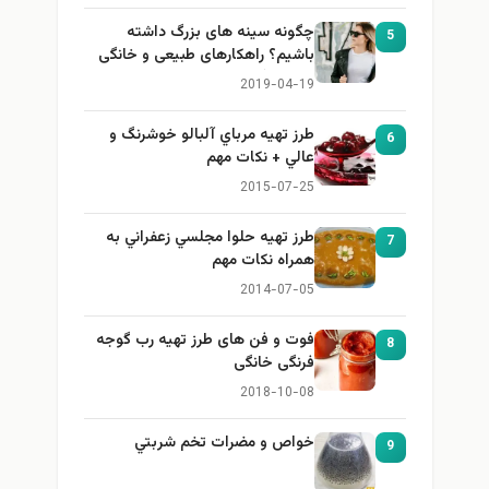
چگونه سینه های بزرگ داشته
5
باشیم؟ راهکارهای طبیعی و خانگی
برای بزرگ کردن سینه
2019-04-19
طرز تهيه مرباي آلبالو خوشرنگ و
6
عالي + نكات مهم
2015-07-25
طرز تهيه حلوا مجلسي زعفراني به
7
همراه نكات مهم
2014-07-05
فوت و فن های طرز تهیه رب گوجه
8
فرنگی خانگی
2018-10-08
خواص و مضرات تخم شربتي
9