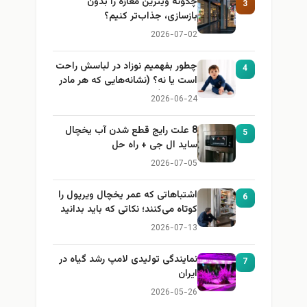
چگونه ویترین مغازه را بدون
3
بازسازی، جذاب‌تر کنیم؟
2026-07-02
چطور بفهمیم نوزاد در لباسش راحت
4
است یا نه؟ (نشانه‌هایی که هر مادر
باید بداند)
2026-06-24
8 علت رایج قطع شدن آب یخچال
5
ساید ال جی + راه حل
2026-07-05
اشتباهاتی که عمر یخچال ویرپول را
6
کوتاه می‌کنند؛ نکاتی که باید بدانید
2026-07-13
نمایندگی تولیدی لامپ رشد گیاه در
7
ایران
2026-05-26