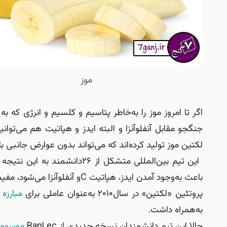
موز
اگر تا امروز موز را به‌خاطر پتاسیم و کلسیم و انرژی که به
جنگجو مقابل آنفلوآنزا و البته ایدز و هپاتیت هم می‌توا
لکتین موز تولید کرده‌اند که می‌تواند بدون عوارض جانبی با
این تیم بین‌المللی متشکل از
۲۶
دانشمند به این نتیجه 
باعث به‌وجود آمدن ایدز، هپاتیت
C
و آنفلوآنزا می‌شود، مفید
پروتئین «لکتین» در سال
۲۰۱۰
به‌عنوان عاملی برای
مبارزه
ب
به‌همراه داشت
.
حالا این تیم دانشمندان نسخه جدیدی از
BanLec
موسوم