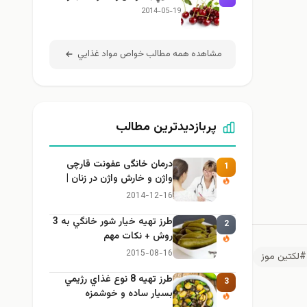
2014-05-19
مشاهده همه مطالب خواص مواد غذايي
پربازدیدترین مطالب
درمان خانگی عفونت قارچی
1
واژن و خارش واژن در زنان |
راهنمای کامل، ایمن و کاربردی
2014-12-16
طرز تهيه خیار شور خانگي به 3
2
روش + نكات مهم
2015-08-16
#لکتین موز
طرز تهيه 8 نوع غذاي رژيمي
3
بسيار ساده و خوشمزه