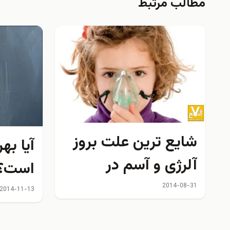
مطالب مرتبط
شايع ترين علت بروز
آيا به
آلرژی و آسم در
است؟
کودکان كشف شد
2014-08-31
2014-11-13