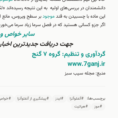
دانشمندان در بررسی‌های اولیه به این نتیجه رسیده‌اند «
این ماده با چسبیدن به قند
موجود
بر سطح ویروس، مانع از
اگر جزو کسانی هستید که در فصل سرما زیاد سرما می‌خورید از
ساير خواص و م
جهت دریافت جدیدترین اخبار 
گردآوری و تنظیم: گروه ۷ گنج
www.7ganj.ir
منبع: مجله سيب سبز
برچسب‌ها:
#آنفلوآنزا
#ايدز
#پيشگيري از آنفلوآنزا
#خواص 
#موز
#هپاتيت