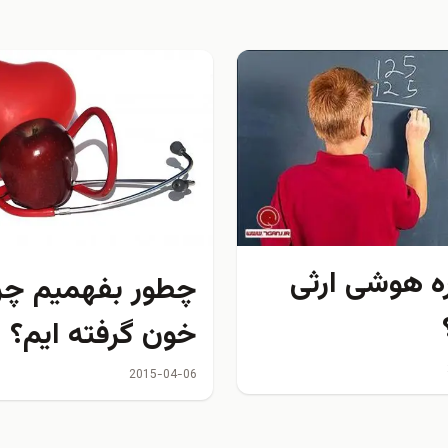
ره هوشی ارثی
چطور بفهمیم چر
خون گرفته ايم؟
2015-04-06