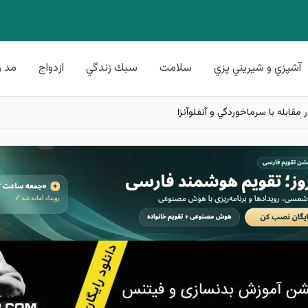
آشپزي و شيريني پزي
سلامت
سبك زندگي
ازدواج
مد و
 مقابله با سرماخوردگي و آنفلوآنزا