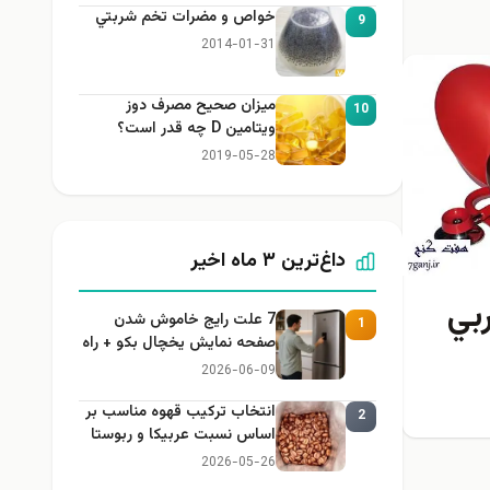
خواص و مضرات تخم شربتي
9
2014-01-31
میزان صحیح مصرف دوز
10
ویتامین D چه قدر است؟
2019-05-28
داغ‌ترین ۳ ماه اخیر
بي
7 علت رایج خاموش شدن
1
صفحه نمایش یخچال بکو + راه
حل
2026-06-09
انتخاب ترکیب قهوه مناسب بر
2
اساس نسبت عربیکا و ربوستا
2026-05-26