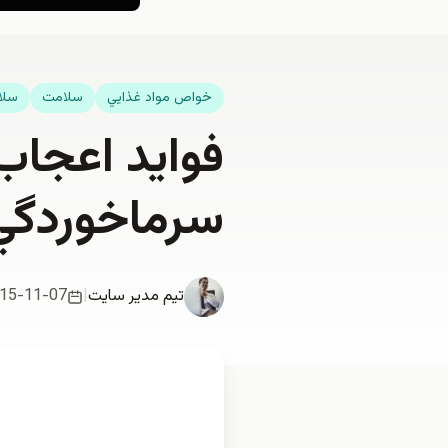
خواص مواد غذايي
سلامت
سلا
فوايد اعجاب 
سرماخوردگي و
تیم مدیر سایت
|
15-11-07