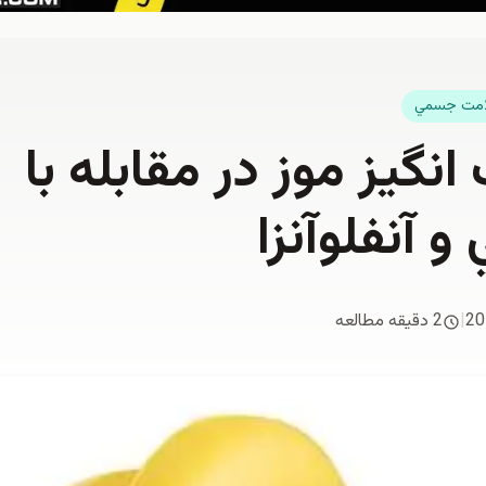
مت جسمي
انگيز موز در مقابله با
 آنفلوآنزا
20
|
2 دقیقه مطالعه