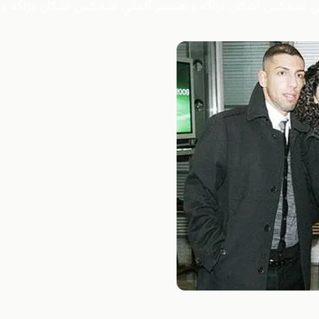
ني اشعكس اشكان دژاگه و همسر آلماني اشعكس اشكان دژاگه و