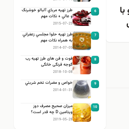
با
طرز تهيه مرباي آلبالو خوشرنگ
6
و عالي + نكات مهم
2015-07-25
طرز تهيه حلوا مجلسي زعفراني
7
به همراه نكات مهم
2014-07-05
فوت و فن های طرز تهیه رب
8
گوجه فرنگی خانگی
2018-10-08
خواص و مضرات تخم شربتي
9
2014-01-31
میزان صحیح مصرف دوز
10
ویتامین D چه قدر است؟
2019-05-28