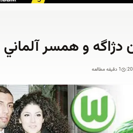
دژاگه و همسر آلماني 
20
|
1 دقیقه مطالعه