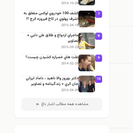
2014-10-04
كشف 100 خودروي لوكس متعلق به
7
اشرف پهلوي در كاخ فيروزه كرج ؟!
2015-04-18
ماجراي ازدواج و طلاق علي دايي +
8
تصاوير
2015-09-22
علت هاي خميازه كشيدن چيست؟
9
2014-02-26
دکتر بهروز والا ناهید ، داماد ايراني
10
جان كري + زندگينامه و تصاوير
2015-04-09
مشاهده همه مطالب اخبار داغ