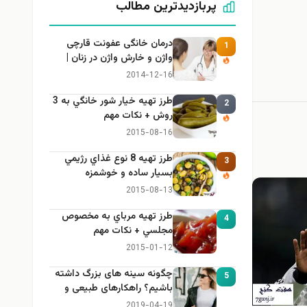
پربازدیدترین مطالب
درمان خانگی عفونت قارچی
1
واژن و خارش واژن در زنان |
راهنمای کامل، ایمن و کاربردی
2014-12-16
طرز تهيه خیار شور خانگي به 3
2
روش + نكات مهم
2015-08-16
طرز تهيه 8 نوع غذاي رژيمي
3
بسيار ساده و خوشمزه
2015-08-13
طرز تهيه مرباي به مخصوص
4
مجلسي + نكات مهم
2015-01-12
چگونه سینه های بزرگ داشته
5
باشیم؟ راهکارهای طبیعی و
خانگی برای بزرگ کردن سینه
2019-04-19