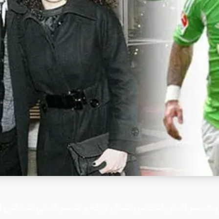
و همسر آلماني اشعكس اشكان دژاگه و همسر آلماني اشعكس ا