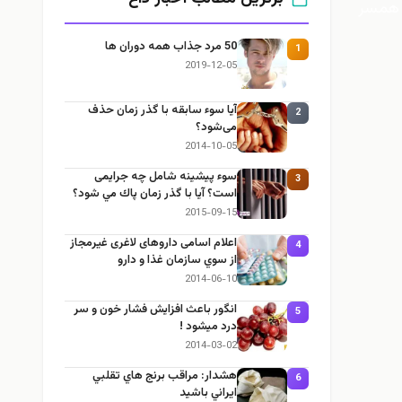
 همسر
50 مرد جذاب همه دوران ها
1
2019-12-05
آیا سوء سابقه با گذر زمان حذف
2
می‌شود؟
2014-10-05
سوء پيشينه شامل چه جرایمی
3
است؟ آيا با گذر زمان پاك مي شود؟
2015-09-15
اعلام اسامی داروهای لاغری غیرمجاز
4
از سوي سازمان غذا و دارو
2014-06-10
انگور باعث افزايش فشار خون و سر
5
درد ميشود !
2014-03-02
هشدار: مراقب برنج هاي تقلبي
6
ايراني باشيد