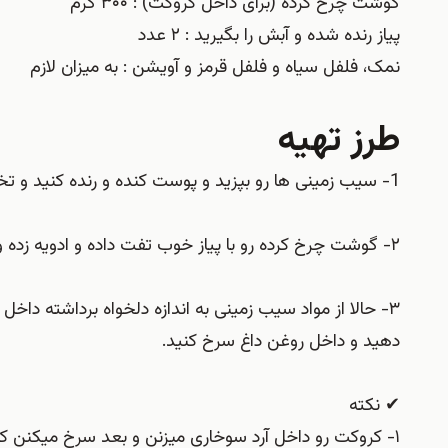
گوشت چرخ کرده (برای داخل کروکت) : ۳۰۰ گرم
پیاز رنده شده و آبش را بگیرید : ۲ عدد
نمک، فلفل سیاه و فلفل قرمز و آویشن : به میزان لازم
طرز تهیه
1- سیب زمینی ها رو بپزید و پوست کنده و رنده کنید و تخم مرغ و پیاز رنده شده و ادویه ها رو اضافه کرده و مخلوط کنید.
۲- گوشت چرخ کرده رو با پیاز خوب تفت داده و ادویه زده و کمی رُب اضافه کرده و خوب که سرخ شد کنار بگذارید.
۳- حالا از مواد سیب زمینی به اندازه دلخواه برداشته د
دهید و داخل روغن داغ سرخ کنید.
✔ نکته
۱- کروکت رو داخل آرد سوخاری میزنن و بعد سرخ میکنن که من نکردم و اینطوری دوست داشتیم.