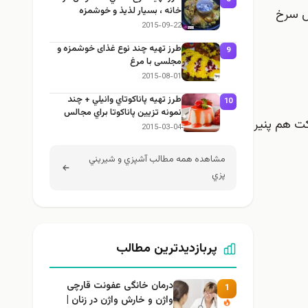
خانه ، بسيار لذيذ و خوشمزه
س سرخ
2015-09-22
طرز تهيه چند نوع غذای خوشمزه و
9
مجلسی با مرغ
2015-08-01
طرز تهيه پاناكوتاي وانيلي + چند
10
نمونه تزيين پاناكوتا براي مجالس
ت هم پنیر
2015-03-04
مشاهده همه مطالب آشپزي و شيريني
پزي
پربازدیدترین مطالب
درمان خانگی عفونت قارچی
1
واژن و خارش واژن در زنان |