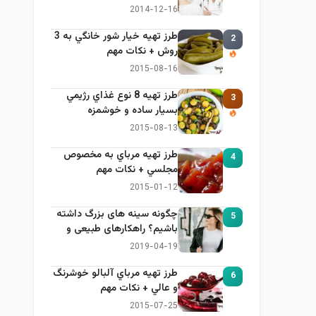
راهنمای کامل، ایمن و کاربردی
2014-12-16
طرز تهيه خیار شور خانگي به 3
2
روش + نكات مهم
2015-08-16
طرز تهيه 8 نوع غذاي رژيمي
3
بسيار ساده و خوشمزه
2015-08-13
طرز تهيه مرباي به مخصوص
4
مجلسي + نكات مهم
2015-01-12
چگونه سینه های بزرگ داشته
5
باشیم؟ راهکارهای طبیعی و
خانگی برای بزرگ کردن سینه
2019-04-19
طرز تهيه مرباي آلبالو خوشرنگ
6
و عالي + نكات مهم
2015-07-25