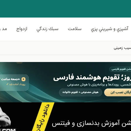
آشپزي و شيريني پزي
سلامت
سبك زندگي
ازدواج
مد و
یب زمینی