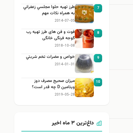
طرز تهيه حلوا مجلسي زعفراني
7
به همراه نكات مهم
2014-07-05
فوت و فن های طرز تهیه رب
8
گوجه فرنگی خانگی
2018-10-08
خواص و مضرات تخم شربتي
9
2014-01-31
میزان صحیح مصرف دوز
10
ویتامین D چه قدر است؟
2019-05-28
داغ‌ترین ۳ ماه اخیر