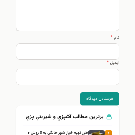
نام
*
ایمیل
*
فرستادن دیدگاه
برترین مطالب آشپزي و شيريني پزي
طرز تهيه خیار شور خانگي به 3 روش +
1