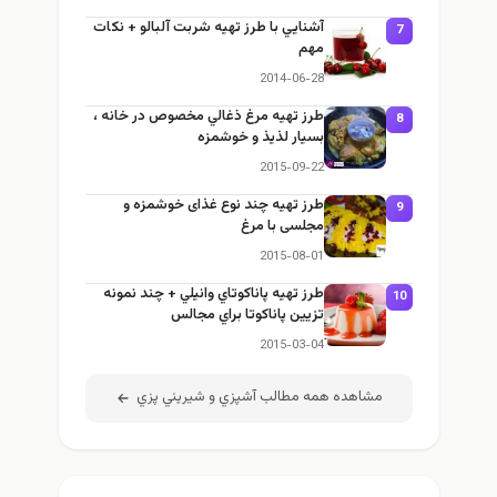
آشنايي با طرز تهيه شربت آلبالو + نكات
7
مهم
2014-06-28
طرز تهيه مرغ ذغالي مخصوص در خانه ،
8
بسيار لذيذ و خوشمزه
2015-09-22
طرز تهيه چند نوع غذای خوشمزه و
9
مجلسی با مرغ
2015-08-01
طرز تهيه پاناكوتاي وانيلي + چند نمونه
10
تزيين پاناكوتا براي مجالس
2015-03-04
مشاهده همه مطالب آشپزي و شيريني پزي