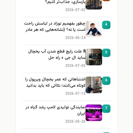
بازسازی، جذاب‌تر کنیم؟
2026-07-02
چطور بفهمیم نوزاد در لباسش راحت
4
است یا نه؟ (نشانه‌هایی که هر مادر
باید بداند)
2026-06-24
8 علت رایج قطع شدن آب یخچال
5
ساید ال جی + راه حل
2026-07-05
اشتباهاتی که عمر یخچال ویرپول را
6
کوتاه می‌کنند؛ نکاتی که باید بدانید
2026-07-13
نمایندگی تولیدی لامپ رشد گیاه در
7
ایران
2026-05-26