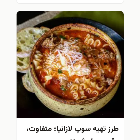
طرز تهیه سوپ لازانیا؛ متفاوت،