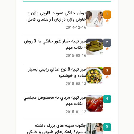
درمان خانگی عفونت قارچی واژن و
1
خارش واژن در زنان | راهنمای کامل،
ایمن و کاربردی
2014-12-16
طرز تهيه خیار شور خانگي به 3 روش
2
+ نكات مهم
2015-08-16
طرز تهيه 8 نوع غذاي رژيمي بسيار
3
ساده و خوشمزه
2015-08-13
طرز تهيه مرباي به مخصوص مجلسي
4
+ نكات مهم
2015-01-12
چگونه سینه های بزرگ داشته
5
باشیم؟ راهکارهای طبیعی و خانگی