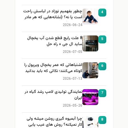
چطور بفهمیم نوزاد در لباسش راحت
4
است یا نه؟ (نشانه‌هایی که هر مادر
باید بداند)
2026-06-24
8 علت رایج قطع شدن آب یخچال
5
ساید ال جی + راه حل
2026-07-05
اشتباهاتی که عمر یخچال ویرپول را
6
کوتاه می‌کنند؛ نکاتی که باید بدانید
2026-07-13
نمایندگی تولیدی لامپ رشد گیاه در
7
ایران
2026-05-26
چرا آبمیوه گیری روشن میشه ولی
8
کار نمیکنه؟ روش های عیب یابی