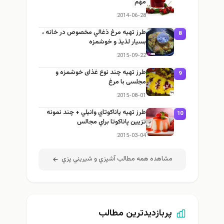
مهم
2014-06-28
طرز تهيه مرغ ذغالي مخصوص در خانه ،
8
بسيار لذيذ و خوشمزه
2015-09-22
طرز تهيه چند نوع غذای خوشمزه و
9
مجلسی با مرغ
2015-08-01
طرز تهيه پاناكوتاي وانيلي + چند نمونه
10
تزيين پاناكوتا براي مجالس
2015-03-04
مشاهده همه مطالب آشپزي و شيريني پزي
پربازدیدترین مطالب