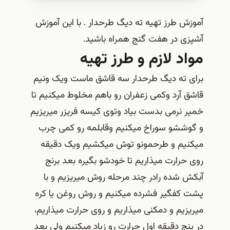
آموزش طرز تهیه ته دیگ طرحدار . با این آموزش
آشپزی در هفت گنج همراه باشید.
مواد لازم و طرز تهیه
برای ته دیگ طرحدار سه قاشق ماست ویک ونیم
قاشق آرد وکمی زعفران رو باهم مخلوط میکنیم تا
خمیر نرمی بدست بیاد وتوی کیسه فریزر میریزیم
و گوششو سوراخ میکنیم وقابلمه رو کمی چرب
میکنیم و طرحمونو توش میکشیم ویک دقیقه
روی حرارت میذاریم تا خودشو بگیره بعد برنج
آبکش شده رادر چند مرحله روش میریزیم و با
پشت کفگیر فشرده میکنیم و روش روغن یا کره
میریزیم و دمکنی میذاریم و روی حرارت میذاریم،
در پنج دقیقه اول حرارت رو زیاد میکنیم ولی بعد