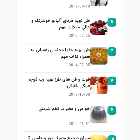
برای بزرگ کردن سینه
2019-04-19
طرز تهيه مرباي آلبالو خوشرنگ و
6
عالي + نكات مهم
2015-07-25
طرز تهيه حلوا مجلسي زعفراني به
7
همراه نكات مهم
2014-07-05
فوت و فن های طرز تهیه رب گوجه
8
فرنگی خانگی
2018-10-08
خواص و مضرات تخم شربتي
9
2014-01-31
میزان صحیح مصرف دوز ویتامین D
10