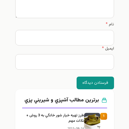
نام
*
ایمیل
*
فرستادن دیدگاه
برترین مطالب آشپزي و شيريني پزي
طرز تهيه خیار شور خانگي به 3 روش +
1
نكات مهم
2015-08-16