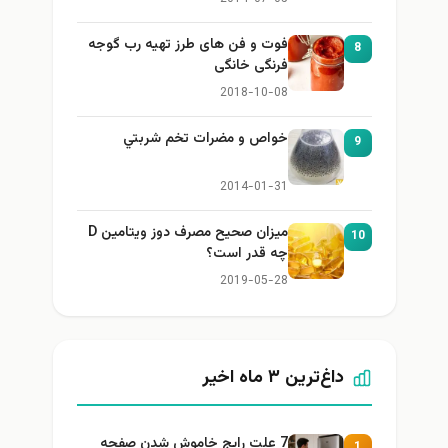
فوت و فن های طرز تهیه رب گوجه
8
فرنگی خانگی
2018-10-08
خواص و مضرات تخم شربتي
9
2014-01-31
میزان صحیح مصرف دوز ویتامین D
10
چه قدر است؟
2019-05-28
داغ‌ترین ۳ ماه اخیر
7 علت رایج خاموش شدن صفحه
1