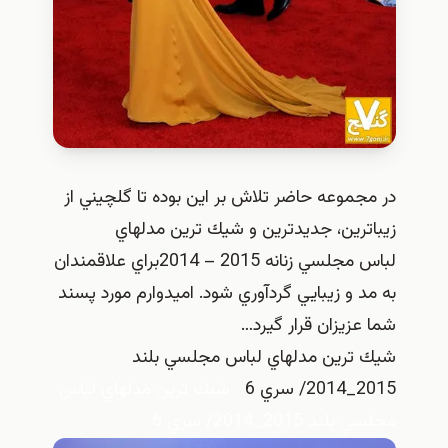
در مجموعه حاضر تلاش بر اين بوده تا گلچيني از
زيباترين، جديدترين و شيك ترين مدلهاي
لباس مجلسي زنانه 2015 – 2014براي علاقمندان
به مد و زيبايي گردآوري شود. اميدوارم مورد پسند
شما عزيزان قرار گيرد…
شيك ترين مدلهاي لباس مجلسي بلند
2015_2014/ سري 6
شيك ترين مدلهاي لباس
مجلسي بلند 2015_2014/ سري 6