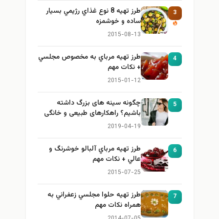
طرز تهيه 8 نوع غذاي رژيمي بسيار
3
ساده و خوشمزه
2015-08-13
طرز تهيه مرباي به مخصوص مجلسي
4
+ نكات مهم
2015-01-12
چگونه سینه های بزرگ داشته
5
باشیم؟ راهکارهای طبیعی و خانگی
برای بزرگ کردن سینه
2019-04-19
طرز تهيه مرباي آلبالو خوشرنگ و
6
عالي + نكات مهم
2015-07-25
طرز تهيه حلوا مجلسي زعفراني به
7
همراه نكات مهم
2014-07-05