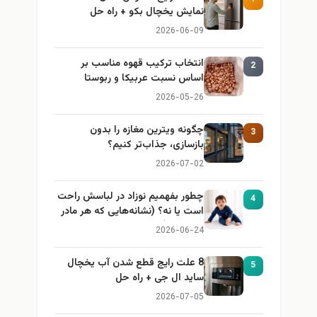
نمایش یخچال بکو + راه حل
2026-06-09
انتخاب ترکیب قهوه مناسب بر
2
اساس نسبت عربیکا و ربوستا
2026-05-26
چگونه ویترین مغازه را بدون
3
بازسازی، جذاب‌تر کنیم؟
2026-07-02
چطور بفهمیم نوزاد در لباسش راحت
4
است یا نه؟ (نشانه‌هایی که هر مادر
باید بداند)
2026-06-24
8 علت رایج قطع شدن آب یخچال
5
ساید ال جی + راه حل
2026-07-05