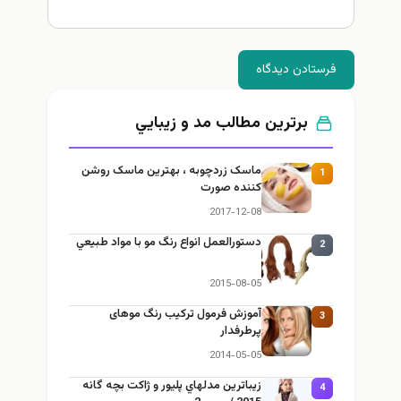
فرستادن دیدگاه
برترین مطالب مد و زيبايي
ماسک زردچوبه ، بهترین ماسک روشن
1
کننده صورت
2017-12-08
دستورالعمل انواع رنگ مو با مواد طبيعي
2
2015-08-05
آموزش فرمول ترکیب رنگ موهای
3
پرطرفدار
2014-05-05
زيباترين مدلهاي پليور و ژاكت بچه گانه
4