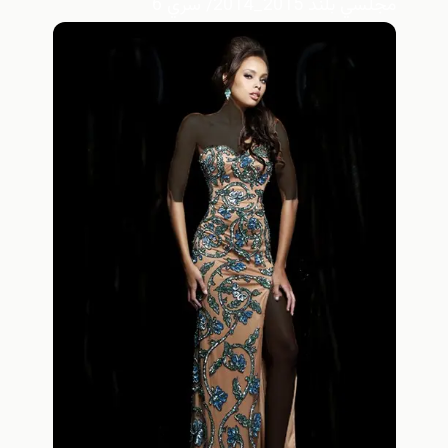
مجلسي بلند 2015_2014/ سري 6