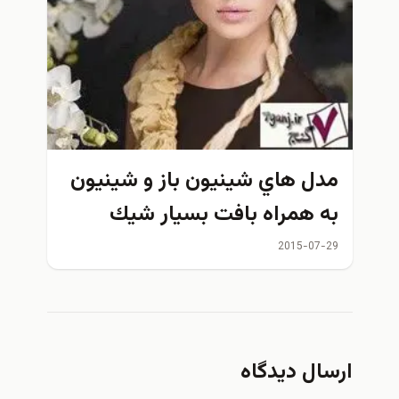
مدل هاي شينيون باز و شينيون
به همراه بافت بسيار شيك
2015
2015-07-29
ارسال دیدگاه