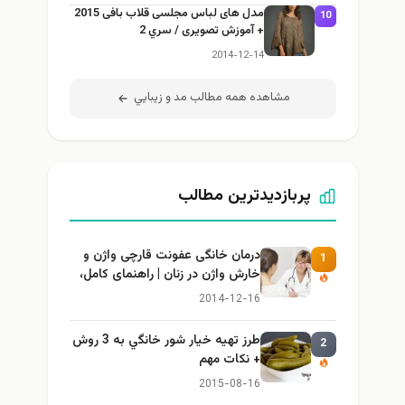
مدل های لباس مجلسی قلاب بافی 2015
10
+ آموزش تصویری / سري 2
2014-12-14
مشاهده همه مطالب مد و زيبايي
پربازدیدترین مطالب
درمان خانگی عفونت قارچی واژن و
1
خارش واژن در زنان | راهنمای کامل،
ایمن و کاربردی
2014-12-16
طرز تهيه خیار شور خانگي به 3 روش
2
+ نكات مهم
2015-08-16