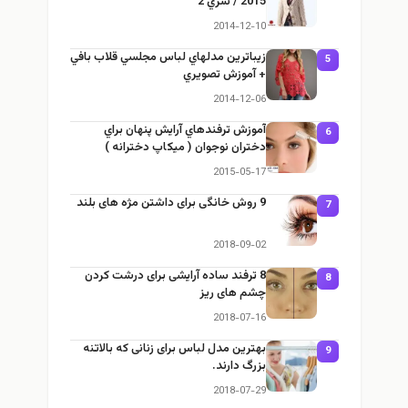
2015 / سري 2
2014-12-10
زيباترين مدلهاي لباس مجلسي قلاب بافي
5
+ آموزش تصويري
2014-12-06
آموزش ترفندهاي آرایش پنهان براي
6
دختران نوجوان ( میکاپ دخترانه )
2015-05-17
9 روش خانگی برای داشتن مژه های بلند
7
2018-09-02
8 ترفند ساده آرایشی برای درشت کردن
8
چشم های ریز
2018-07-16
بهترین مدل لباس برای زنانی که بالاتنه
9
بزرگ دارند.
2018-07-29