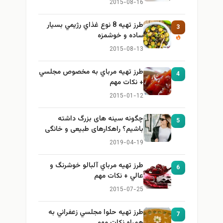
2015-08-16
طرز تهيه 8 نوع غذاي رژيمي بسيار
3
ساده و خوشمزه
2015-08-13
طرز تهيه مرباي به مخصوص مجلسي
4
+ نكات مهم
2015-01-12
چگونه سینه های بزرگ داشته
5
باشیم؟ راهکارهای طبیعی و خانگی
برای بزرگ کردن سینه
2019-04-19
طرز تهيه مرباي آلبالو خوشرنگ و
6
عالي + نكات مهم
2015-07-25
طرز تهيه حلوا مجلسي زعفراني به
7