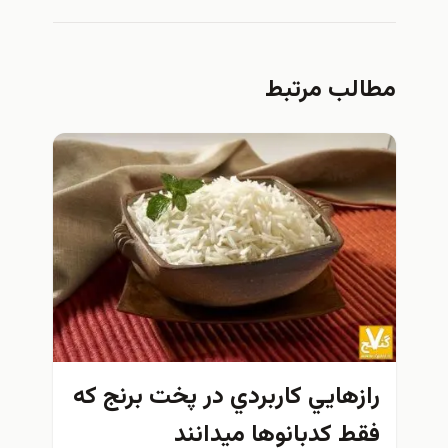
الب مرتبط
ازهايي كاربردي در پخت برنج كه
قط كدبانوها ميدانند