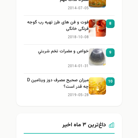
همراه نكات مهم
2014-07-05
فوت و فن های طرز تهیه رب گوجه
8
فرنگی خانگی
2018-10-08
خواص و مضرات تخم شربتي
9
2014-01-31
میزان صحیح مصرف دوز ویتامین D
10
چه قدر است؟
2019-05-28
داغ‌ترین ۳ ماه اخیر