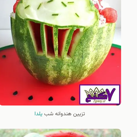
تزیین هندوانه شب
یلدا