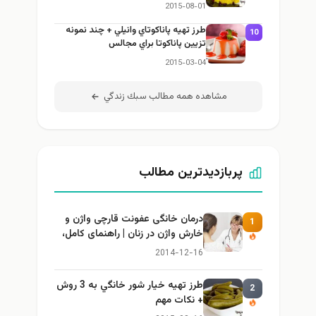
2015-08-01
طرز تهيه پاناكوتاي وانيلي + چند نمونه
10
تزيين پاناكوتا براي مجالس
2015-03-04
مشاهده همه مطالب سبك زندگي
پربازدیدترین مطالب
درمان خانگی عفونت قارچی واژن و
1
خارش واژن در زنان | راهنمای کامل،
ایمن و کاربردی
2014-12-16
طرز تهيه خیار شور خانگي به 3 روش
2
+ نكات مهم