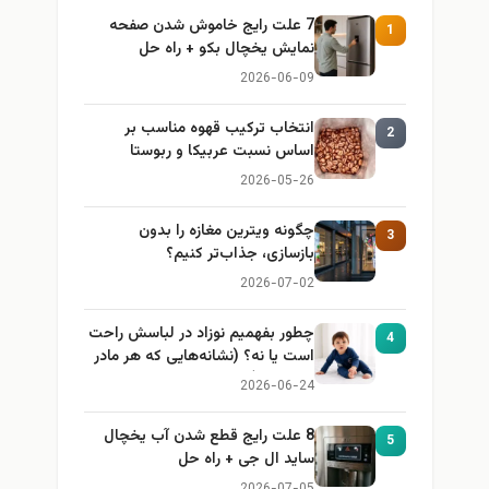
7 علت رایج خاموش شدن صفحه
1
نمایش یخچال بکو + راه حل
2026-06-09
انتخاب ترکیب قهوه مناسب بر
2
اساس نسبت عربیکا و ربوستا
2026-05-26
چگونه ویترین مغازه را بدون
3
بازسازی، جذاب‌تر کنیم؟
2026-07-02
چطور بفهمیم نوزاد در لباسش راحت
4
است یا نه؟ (نشانه‌هایی که هر مادر
باید بداند)
2026-06-24
8 علت رایج قطع شدن آب یخچال
5
ساید ال جی + راه حل