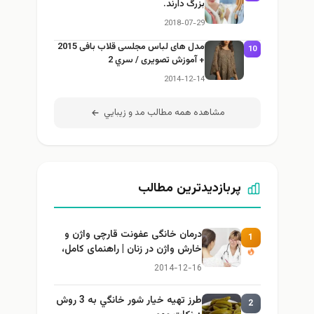
بزرگ دارند.
2018-07-29
مدل های لباس مجلسی قلاب بافی 2015
10
+ آموزش تصویری / سري 2
2014-12-14
مشاهده همه مطالب مد و زيبايي
پربازدیدترین مطالب
درمان خانگی عفونت قارچی واژن و
1
خارش واژن در زنان | راهنمای کامل،
ایمن و کاربردی
2014-12-16
طرز تهيه خیار شور خانگي به 3 روش
2