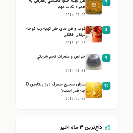
طرز تهيه حلوا مجلسي زعفراني به
7
همراه نكات مهم
2014-07-05
فوت و فن های طرز تهیه رب گوجه
8
فرنگی خانگی
2018-10-08
خواص و مضرات تخم شربتي
9
2014-01-31
میزان صحیح مصرف دوز ویتامین D
10
چه قدر است؟
2019-05-28
داغ‌ترین ۳ ماه اخیر