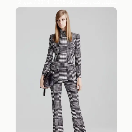
مدلهاي كت و شلوار زنانه 2015_ 2014 / سري 2