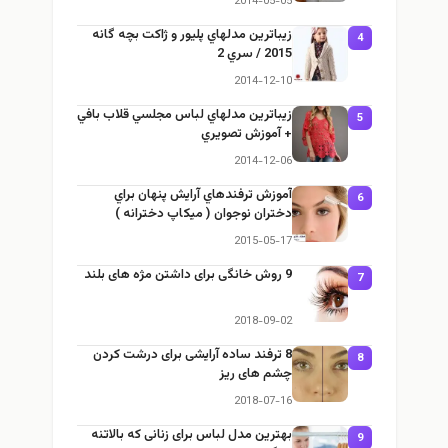
2014-05-05
زيباترين مدلهاي پليور و ژاكت بچه گانه
4
2015 / سري 2
2014-12-10
زيباترين مدلهاي لباس مجلسي قلاب بافي
5
+ آموزش تصويري
2014-12-06
آموزش ترفندهاي آرایش پنهان براي
6
دختران نوجوان ( میکاپ دخترانه )
2015-05-17
9 روش خانگی برای داشتن مژه های بلند
7
2018-09-02
8 ترفند ساده آرایشی برای درشت کردن
8
چشم های ریز
2018-07-16
بهترین مدل لباس برای زنانی که بالاتنه
9