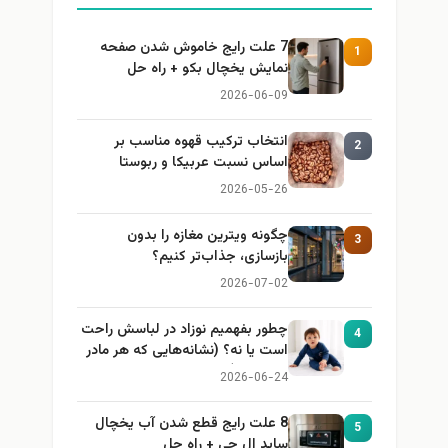
7 علت رایج خاموش شدن صفحه
1
نمایش یخچال بکو + راه حل
2026-06-09
انتخاب ترکیب قهوه مناسب بر
2
اساس نسبت عربیکا و ربوستا
2026-05-26
چگونه ویترین مغازه را بدون
3
بازسازی، جذاب‌تر کنیم؟
2026-07-02
چطور بفهمیم نوزاد در لباسش راحت
4
است یا نه؟ (نشانه‌هایی که هر مادر
باید بداند)
2026-06-24
8 علت رایج قطع شدن آب یخچال
5
ساید ال جی + راه حل