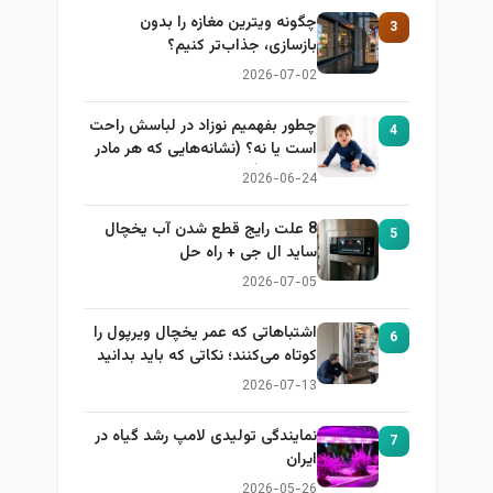
چگونه ویترین مغازه را بدون
3
بازسازی، جذاب‌تر کنیم؟
2026-07-02
چطور بفهمیم نوزاد در لباسش راحت
4
است یا نه؟ (نشانه‌هایی که هر مادر
باید بداند)
2026-06-24
8 علت رایج قطع شدن آب یخچال
5
ساید ال جی + راه حل
2026-07-05
اشتباهاتی که عمر یخچال ویرپول را
6
کوتاه می‌کنند؛ نکاتی که باید بدانید
2026-07-13
نمایندگی تولیدی لامپ رشد گیاه در
7
ایران
2026-05-26