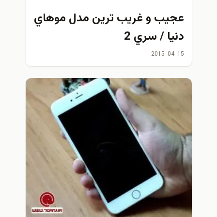
عجيب و غريب ترين مدل موهاي
دنيا / سري 2
2015-04-15