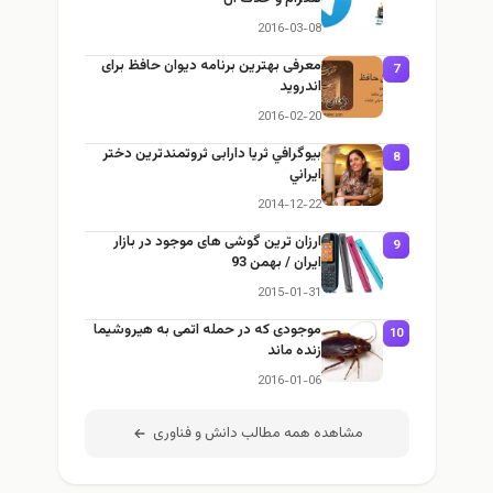
2016-03-08
معرفی بهترین برنامه دیوان حافظ برای
7
اندروید
2016-02-20
بيوگرافي ثریا دارابی ثروتمندترين دختر
8
ايراني
2014-12-22
ارزان ترين گوشی‌ های موجود در بازار
9
ايران / بهمن 93
2015-01-31
موجودی که در حمله اتمی به هیروشیما
10
زنده ماند
2016-01-06
مشاهده همه مطالب دانش و فناوری