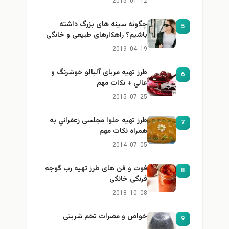
2015-01-12
چگونه سینه های بزرگ داشته
5
باشیم؟ راهکارهای طبیعی و خانگی
برای بزرگ کردن سینه
2019-04-19
طرز تهيه مرباي آلبالو خوشرنگ و
6
عالي + نكات مهم
2015-07-25
طرز تهيه حلوا مجلسي زعفراني به
7
همراه نكات مهم
2014-07-05
فوت و فن های طرز تهیه رب گوجه
8
فرنگی خانگی
2018-10-08
خواص و مضرات تخم شربتي
9