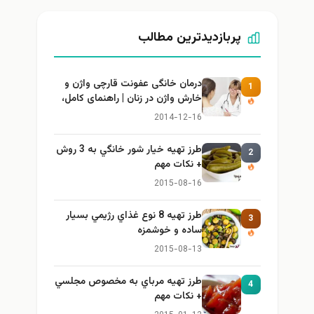
پربازدیدترین مطالب
درمان خانگی عفونت قارچی واژن و
1
خارش واژن در زنان | راهنمای کامل،
ایمن و کاربردی
2014-12-16
طرز تهيه خیار شور خانگي به 3 روش
2
+ نكات مهم
2015-08-16
طرز تهيه 8 نوع غذاي رژيمي بسيار
3
ساده و خوشمزه
2015-08-13
طرز تهيه مرباي به مخصوص مجلسي
4
+ نكات مهم