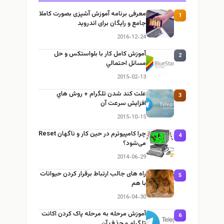
معرفی برنامه آموزش آشپزی بصورت کاملا
1
جامع و رایگان برای اندروید
2016-12-24
آموزش كامل كار با بلواستكس و حل
2
مسائل احتمالي
2015-02-13
علت كند شدن تلگرام + روش هاي
3
افزايش سرعت آن
2015-10-15
چرا كامپيوترم در حين كار و ناگهان Reset
4
می‌شود؟
2014-06-29
راه های جالب ارتباط برقرار کردن حیوانات
5
با هم
2016-04-30
آموزش مرحله به مرحله پاک کردن اکانت
6
تلگرام و حذف آن