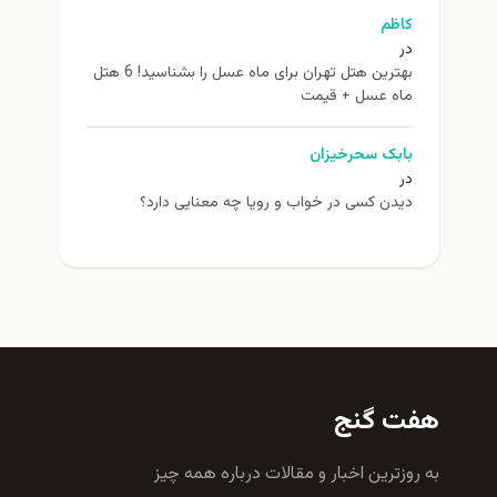
کاظم
در
بهترین هتل تهران برای ماه عسل را بشناسید! 6 هتل
ماه عسل + قیمت
بابک سحرخیزان
در
دیدن کسی در خواب و رویا چه معنایی دارد؟
هفت گنج
به روزترين اخبار و مقالات درباره همه چيز