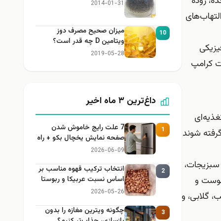
ه، روده
2014-01-31
لتهاب‌های
میزان صحیح مصرف دوز
10
ویتامین D چه قدر است؟
یزیکی
2019-05-28
لت کرامپ
داغ‌ترین ۳ ماه اخیر
ذیه‌ای
7 علت رایج خاموش شدن
1
گرفته شوند
صفحه نمایش یخچال بکو + راه
حل
2026-06-09
 سبزیجات،
انتخاب ترکیب قهوه مناسب بر
2
یبوست و
اساس نسبت عربیکا و ربوستا
2026-05-26
، گلابی، و
چگونه ویترین مغازه را بدون
3