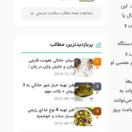
 این
مشاهده همه مطالب سلامت جسمي
ل یا
س و
دستگاه
پربازدیدترین مطالب
س و
درمان خانگی عفونت قارچی
م عصبی او
1
واژن و خارش واژن در زنان |
راهنمای کامل، ایمن و کاربردی
2014-12-16
ها،
طرز تهيه خیار شور خانگي به 3
2
اند به
روش + نكات مهم
یبوپروفن و آسپیرین می‌توانند
2015-08-16
اعث بروز
طرز تهيه 8 نوع غذاي رژيمي
3
بسيار ساده و خوشمزه
2015-08-13