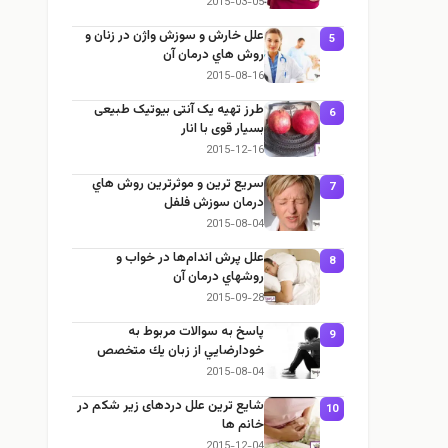
2015-03-05
علل خارش و سوزش واژن در زنان و
5
روش هاي درمان آن
2015-08-16
طرز تهیه یک آنتی بیوتیک طبیعی
6
بسیار قوی با انار
2015-12-16
سريع ترين و موثرترين روش هاي
7
درمان سوزش فلفل
2015-08-04
علل پرش اندام‌ها در خواب و
8
روشهاي درمان آن
2015-09-28
پاسخ به سوالات مربوط به
9
خودارضايي از زبان يك متخصص
2015-08-04
شایع ترین علل دردهای زیر شکم در
10
خانم ها
2015-12-04