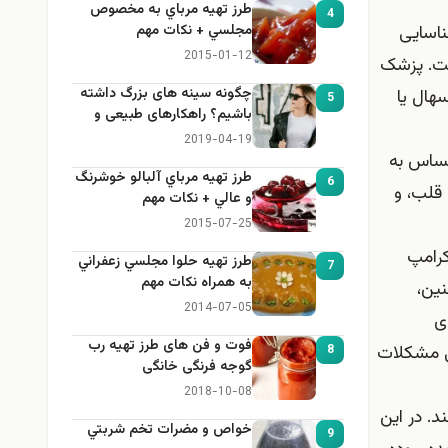
طرز تهيه مرباي به مخصوص
4
ناسایی
مجلسي + نكات مهم
2015-01-12
ست. پزشک
چگونه سینه های بزرگ داشته
سهال یا
5
باشیم؟ راهکارهای طبیعی و
خانگی برای بزرگ کردن سینه
2019-04-19
ساس به
طرز تهيه مرباي آلبالو خوشرنگ
6
 قلب، و
و عالي + نكات مهم
2015-07-25
کرامپ
طرز تهيه حلوا مجلسي زعفراني
7
به همراه نكات مهم
نین،
2014-07-05
ی
فوت و فن های طرز تهیه رب
یی مشکلات
8
گوجه فرنگی خانگی
2018-10-08
د. در این
خواص و مضرات تخم شربتي
9