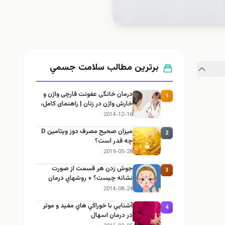
برترین مطالب سلامت جسمي
درمان خانگی عفونت قارچی واژن و
1
خارش واژن در زنان | راهنمای کامل،
ایمن و کاربردی
2014-12-16
میزان صحیح مصرف دوز ویتامین D
2
چه قدر است؟
2019-05-28
جوش زدن هر قسمت از صورت
3
نشانه چيست؟ + روشهاي درمان
2014-08-24
آشنايي با خوراكي هاي مفيد و موثر
4
در درمان اسهال