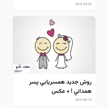
2015-04-02
روش جديد همسريابي پسر
همداني ! + عكس
2015-08-13