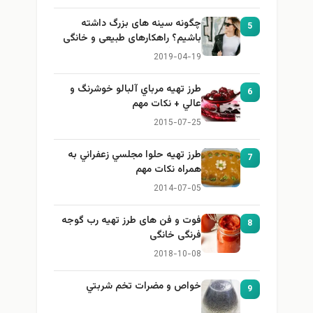
چگونه سینه های بزرگ داشته
5
باشیم؟ راهکارهای طبیعی و خانگی
برای بزرگ کردن سینه
2019-04-19
طرز تهيه مرباي آلبالو خوشرنگ و
6
عالي + نكات مهم
2015-07-25
طرز تهيه حلوا مجلسي زعفراني به
7
همراه نكات مهم
2014-07-05
فوت و فن های طرز تهیه رب گوجه
8
فرنگی خانگی
2018-10-08
خواص و مضرات تخم شربتي
9