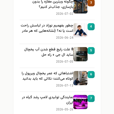
چگونه ویترین مغازه را بدون
3
بازسازی، جذاب‌تر کنیم؟
2026-07-02
چطور بفهمیم نوزاد در لباسش راحت
4
است یا نه؟ (نشانه‌هایی که هر مادر
باید بداند)
2026-06-24
8 علت رایج قطع شدن آب یخچال
5
ساید ال جی + راه حل
2026-07-05
اشتباهاتی که عمر یخچال ویرپول را
6
کوتاه می‌کنند؛ نکاتی که باید بدانید
2026-07-13
نمایندگی تولیدی لامپ رشد گیاه در
7
ایران
2026-05-26