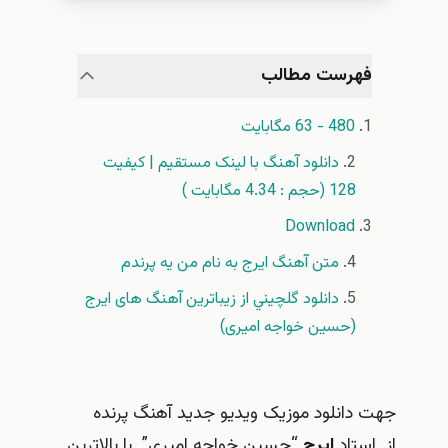
فهرست مطالب
480 - 63 مگابایت
دانلود آهنگ با لینک مستقيم | کیفیت
128 (حجم : 4.34 مگابایت )
Download
متن آهنگ ایرج به نام من یه پرندم
دانلود گلچيني از زیباترین آهنگ های ایرج
(حسین خواجه امیری)
جهت دانلود موزیک ویدیو جدید آهنگ پرنده
از استاد
ایرج
“حسین خواجه امیری” با بالاترین