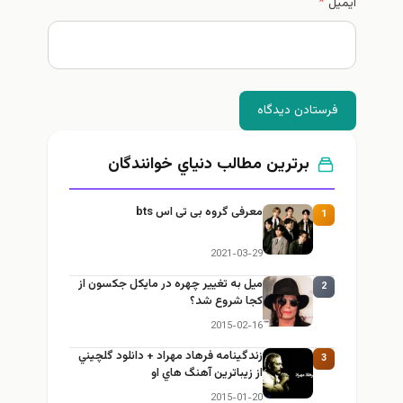
ایمیل
*
فرستادن دیدگاه
برترین مطالب دنياي خوانندگان
معرفی گروه بی تی اس bts
1
2021-03-29
ميل به تغيير چهره در مایکل جکسون از
2
كجا شروع شد؟
2015-02-16
زندگينامه فرهاد مهراد + دانلود گلچيني
3
از زيباترين آهنگ هاي او
2015-01-20