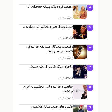
معرفی گروه بلک پینک blackpink
4
2021-04-05
سيما بينا از هنر و زندگي اش ميگويد …
5
2014-11-24
وضعيت برندگان مسابقه خوانندگي
6
نکست پرشین استار
2015-04-08
ماجرای مرگ آغاسی از زبان پسرش
7
2015-12-04
«ناهید» خواننده لس آنجلسي به ايران
8
برگشت
2015-05-09
عکس های جدید ساناز کاشمری
9