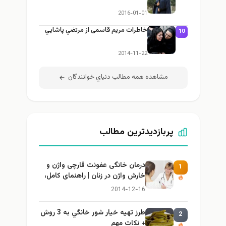
2016-01-01
خاطرات مریم قاسمی از مرتضي پاشايي
10
2014-11-22
مشاهده همه مطالب دنياي خوانندگان
پربازدیدترین مطالب
درمان خانگی عفونت قارچی واژن و
1
خارش واژن در زنان | راهنمای کامل،
ایمن و کاربردی
2014-12-16
طرز تهيه خیار شور خانگي به 3 روش
2
+ نكات مهم