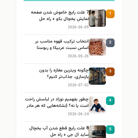
7 علت رایج خاموش شدن صفحه
1
نمایش یخچال بکو + راه حل
2026-06-09
انتخاب ترکیب قهوه مناسب بر
2
اساس نسبت عربیکا و ربوستا
2026-05-26
چگونه ویترین مغازه را بدون
3
بازسازی، جذاب‌تر کنیم؟
2026-07-02
چطور بفهمیم نوزاد در لباسش راحت
4
است یا نه؟ (نشانه‌هایی که هر مادر
باید بداند)
2026-06-24
8 علت رایج قطع شدن آب یخچال
5
ساید ال جی + راه حل