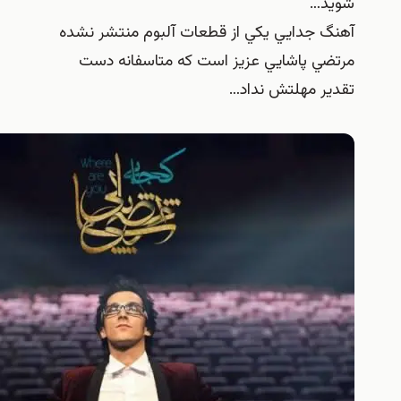
…
 جدايي يكي از قطعات آلبوم منتشر نشده
ي پاشايي عزيز است كه متاسفانه دست
ر مهلتش نداد…