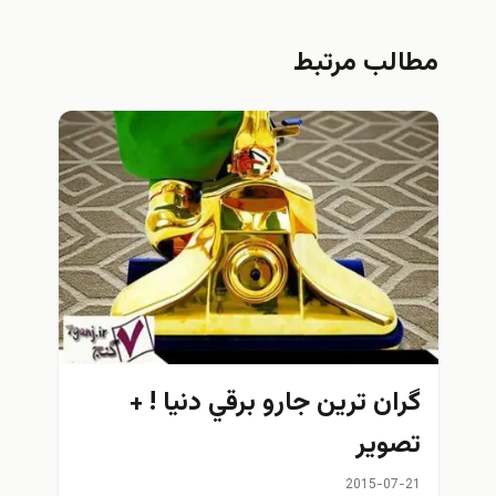
لب مرتبط
ان ترين جارو برقي دنيا ! +
وير
2015-07