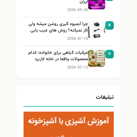
ایران
2026-05-26
چرا آبمیوه گیری روشن میشه ولی
8
کار نمیکنه؟ روش های عیب یابی
2026-07-10
عرقیات گیاهی برای خانواده؛ کدام
9
محصولات واقعا در خانه کاربرد
دارند؟
2026-07-12
بلیغات