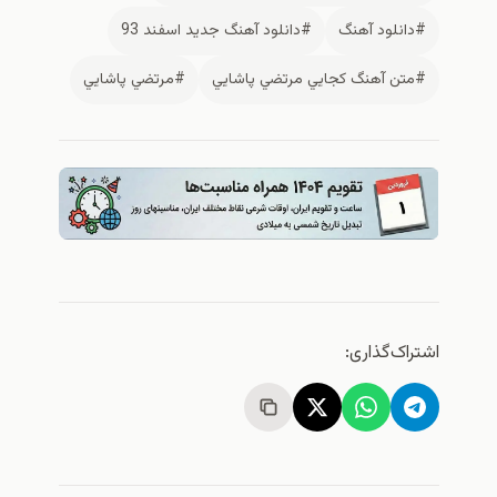
نلود آهنگ
#دانلود آهنگ جديد اسفند 93
ن آهنگ كجايي مرتضي پاشايي
#مرتضي پاشايي
ک‌گذاری: