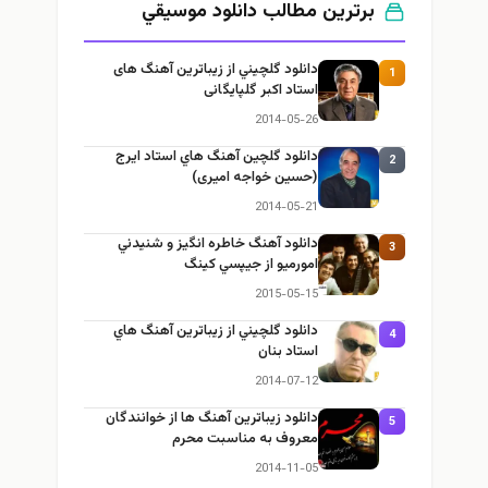
برترین مطالب دانلود موسيقي
دانلود گلچيني از زيباترين آهنگ های
1
استاد اکبر گلپایگانی
2014-05-26
دانلود گلچين آهنگ هاي استاد ايرج
2
(حسین خواجه امیری)
2014-05-21
دانلود آهنگ خاطره انگيز و شنيدني
3
امورميو از جيپسي كينگ
2015-05-15
دانلود گلچيني از زيباترين آهنگ هاي
4
استاد بنان
2014-07-12
دانلود زيباترين آهنگ ها از خوانندگان
5
معروف به مناسبت محرم
2014-11-05