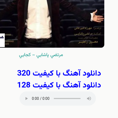
مرتضي پاشايي – كجايي
نلود آهنگ با کیفیت 320
نلود آهنگ با کیفیت 128