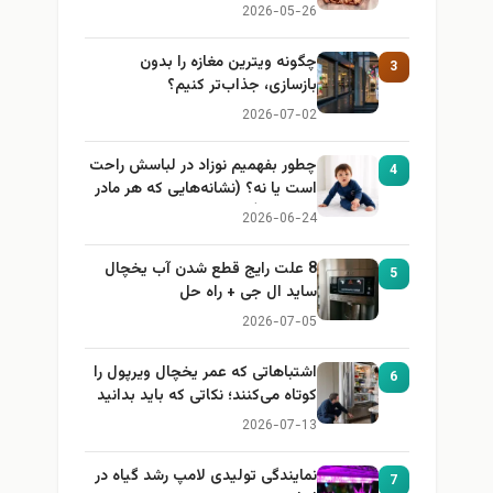
2026-05-26
چگونه ویترین مغازه را بدون
3
بازسازی، جذاب‌تر کنیم؟
2026-07-02
چطور بفهمیم نوزاد در لباسش راحت
4
است یا نه؟ (نشانه‌هایی که هر مادر
باید بداند)
2026-06-24
8 علت رایج قطع شدن آب یخچال
5
ساید ال جی + راه حل
2026-07-05
اشتباهاتی که عمر یخچال ویرپول را
6
کوتاه می‌کنند؛ نکاتی که باید بدانید
2026-07-13
نمایندگی تولیدی لامپ رشد گیاه در
7