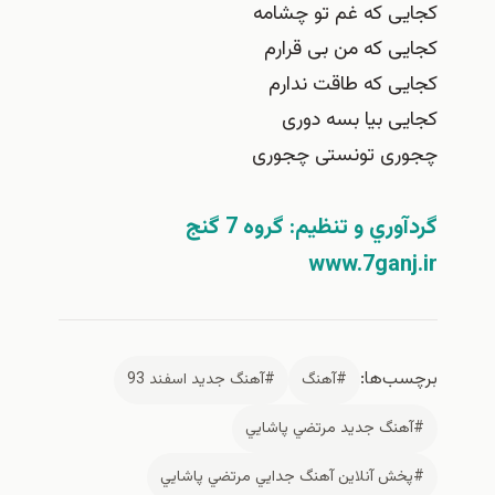
ی که غم تو چشامه
 که من بی قرارم
ی که طاقت ندارم
 بیا بسه دوری
ی تونستی چجوری
ري و تنظيم: گروه 7 گنج
www.7gan
‌ها:
#آهنگ
#آهنگ جديد اسفند 93
نگ جديد مرتضي پاشايي
ش آنلاين آهنگ جدايي مرتضي پاشايي