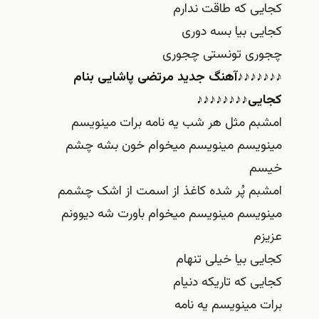
ی که طاقت ندارم
 بیا بسه دوری
ی تونستی چجوری
♪♪♪آهنگ جدید مرتضی پاشایی بنام
ی♪♪♪♪♪♪♪♪
م مثل هر شب یه نامه برات مینویسم
یسم مینویسم میخوام خون بشه چشم
م
م پُر شده کاغذ از اسمت از اشک چشمم
یسم مینویسم میخوام باورت شه دیوونم
م
 بیا خیلی تنهام
 که تاریکه دنیام
مینویسم یه نامه