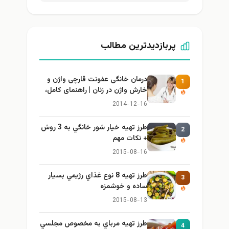
پربازدیدترین مطالب
درمان خانگی عفونت قارچی واژن و
1
خارش واژن در زنان | راهنمای کامل،
ایمن و کاربردی
2014-12-16
طرز تهيه خیار شور خانگي به 3 روش
2
+ نكات مهم
2015-08-16
طرز تهيه 8 نوع غذاي رژيمي بسيار
3
ساده و خوشمزه
2015-08-13
طرز تهيه مرباي به مخصوص مجلسي
4