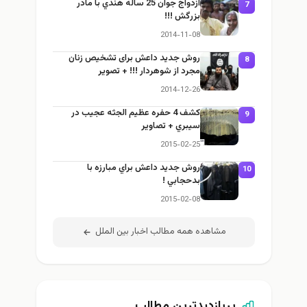
ازدواج جوان 25 ساله هندي با مادر
7
بزرگش !!!
2014-11-08
روش جديد داعش برای تشخیص زنان
8
مجرد از شوهردار !!! + تصوير
2014-12-26
كشف 4 حفره عظيم الجثه عجيب در
9
سيبري + تصاوير
2015-02-25
روش جديد داعش براي مبارزه با
10
بدحجابي !
2015-02-08
مشاهده همه مطالب اخبار بين الملل
پربازدیدترین مطالب