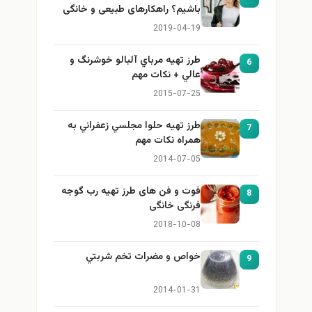
باشیم؟ راهکارهای طبیعی و خانگی
برای بزرگ کردن سینه
2019-04-19
طرز تهيه مرباي آلبالو خوشرنگ و
6
عالي + نكات مهم
2015-07-25
طرز تهيه حلوا مجلسي زعفراني به
7
همراه نكات مهم
2014-07-05
فوت و فن های طرز تهیه رب گوجه
8
فرنگی خانگی
2018-10-08
خواص و مضرات تخم شربتي
9
2014-01-31