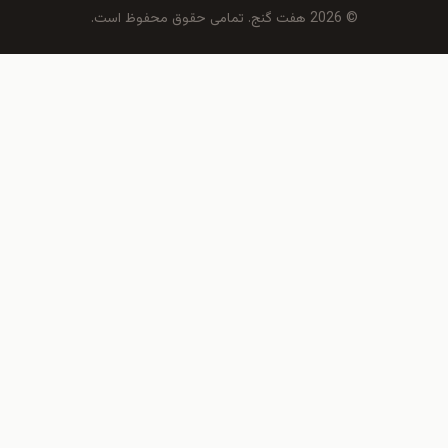
© 2026 هفت گنج. تمامی حقوق محفوظ است.