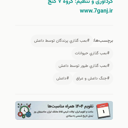
ردآوری و تنظیم: گروه ۷ گنج
www.7ganj.i
رچسب‌ها:
#بمب گذاري پرندگان توسط داعش
#بمب گذاري حيوانات
#بمب گذاري طيور توسط داعش
#جنگ داعش و عراق
#داعش