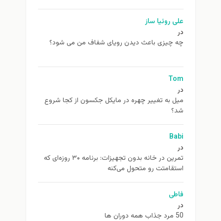
علی روئیا ساز
در
چه چیزی باعث دیدن رویای شفاف من می شود؟
Tom
در
ميل به تغيير چهره در مایکل جکسون از كجا شروع
شد؟
Babi
در
تمرین در خانه بدون تجهیزات: برنامه ۳۰ روزه‌ای که
استقامتت رو متحول می‌کنه
فاطی
در
50 مرد جذاب همه دوران ها