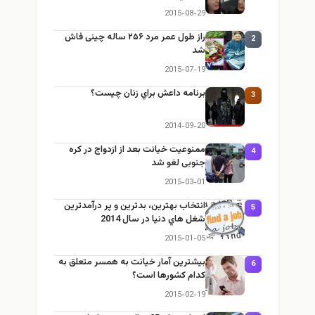
2015-08-29
راز طول عمر مرد ۲۵۶ ساله چینی فاش
2
شد
2015-07-19
برنامه داعش براي زنان چيست؟
3
2014-09-20
ممنوعيت خيانت بعد از ازدواج در کره
4
جنوبی لغو شد
2015-03-01
انتخاب بهترین، بدترین و پر درآمدترين
5
شغل هاي دنیا در سال 2014
2015-01-05
بيشترين آمار خيانت به همسر متعلق به
6
كدام كشورها است؟
2015-02-19