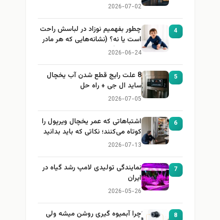
2026-07-02
چطور بفهمیم نوزاد در لباسش راحت
4
است یا نه؟ (نشانه‌هایی که هر مادر
باید بداند)
2026-06-24
8 علت رایج قطع شدن آب یخچال
5
ساید ال جی + راه حل
2026-07-05
اشتباهاتی که عمر یخچال ویرپول را
6
کوتاه می‌کنند؛ نکاتی که باید بدانید
2026-07-13
نمایندگی تولیدی لامپ رشد گیاه در
7
ایران
2026-05-26
چرا آبمیوه گیری روشن میشه ولی
8