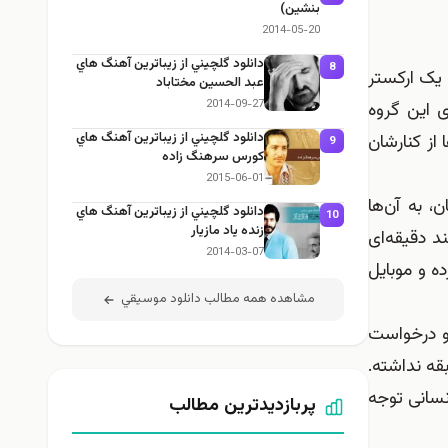
بنشین)
2014-05-20
دانلود گلچيني از زيباترين آهنگ هاي
8
 بوده با دیدن یک ارکستر
عبد الحسين مختاباد
2014-09-27
ی این گروه
دانلود گلچيني از زيباترين آهنگ هاي
از کنارشان
9
كورس سرهنگ زاده
2015-06-01
، به آن‌ها
دانلود گلچيني از زيباترين آهنگ هاي
10
زنده ياد مازيار
د دقیقه‌ای
2014-03-07
ه و موبایل
مشاهده همه مطالب دانلود موسيقي
و درخواست
قه نداشته.
انسانی توجه
پربازدیدترین مطالب