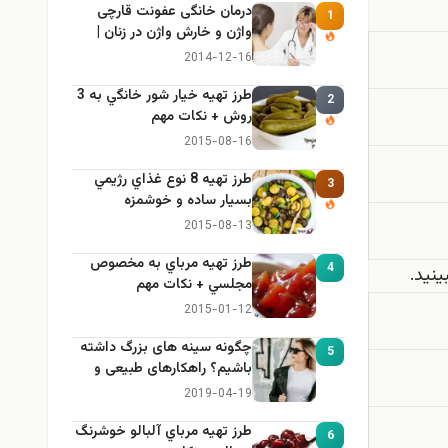
درمان خانگی عفونت قارچی
1
واژن و خارش واژن در زنان |
راهنمای کامل، ایمن و کاربردی
2014-12-16
طرز تهيه خیار شور خانگي به 3
2
روش + نكات مهم
2015-08-16
طرز تهيه 8 نوع غذاي رژيمي
3
بسيار ساده و خوشمزه
2015-08-13
طرز تهيه مرباي به مخصوص
4
مجلسي + نكات مهم
2015-01-12
چگونه سینه های بزرگ داشته
5
باشیم؟ راهکارهای طبیعی و
خانگی برای بزرگ کردن سینه
2019-04-19
طرز تهيه مرباي آلبالو خوشرنگ
6