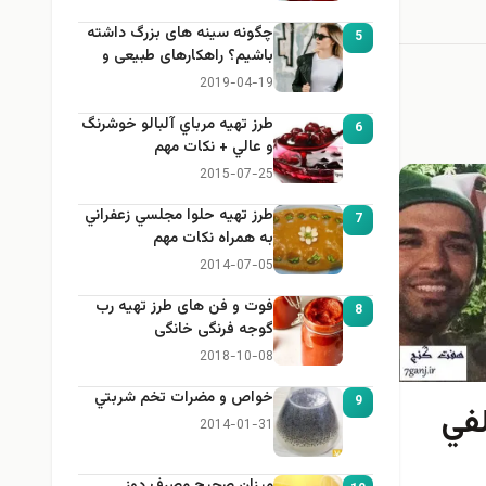
چگونه سینه های بزرگ داشته
5
باشیم؟ راهکارهای طبیعی و
خانگی برای بزرگ کردن سینه
2019-04-19
طرز تهيه مرباي آلبالو خوشرنگ
6
و عالي + نكات مهم
2015-07-25
طرز تهيه حلوا مجلسي زعفراني
7
به همراه نكات مهم
2014-07-05
فوت و فن های طرز تهیه رب
8
گوجه فرنگی خانگی
2018-10-08
خواص و مضرات تخم شربتي
9
في
2014-01-31
میزان صحیح مصرف دوز