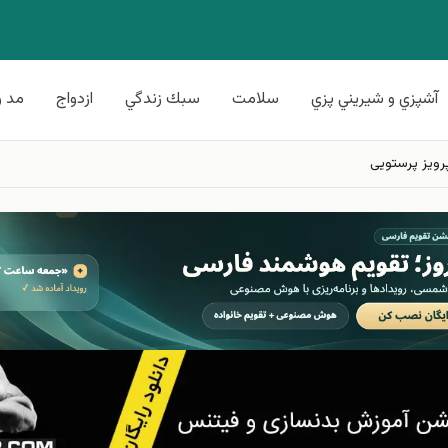
آشپزي و شيريني پزي
سلامت
سبك زندگي
ازدواج
مد و
رویز پرستویی