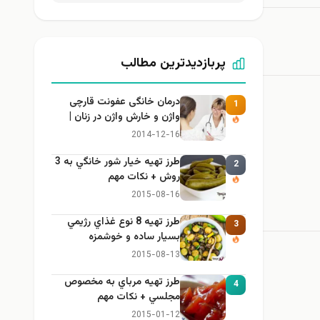
پربازدیدترین مطالب
درمان خانگی عفونت قارچی
1
واژن و خارش واژن در زنان |
راهنمای کامل، ایمن و کاربردی
2014-12-16
طرز تهيه خیار شور خانگي به 3
2
روش + نكات مهم
2015-08-16
طرز تهيه 8 نوع غذاي رژيمي
3
بسيار ساده و خوشمزه
2015-08-13
طرز تهيه مرباي به مخصوص
4
مجلسي + نكات مهم
2015-01-12