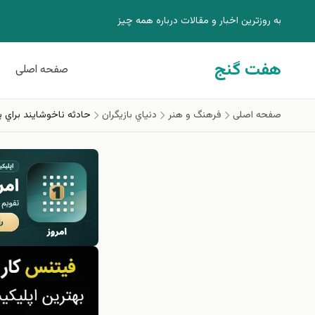
فتن به محتوای اصلی
به روزترين اخبار و مقالات درباره همه چيز
هفت گنج
صفحه اصلی
صفحه اصلی
فرهنگ و هنر
دنياي بازيگران
حادثه ناخوشايند براي پ