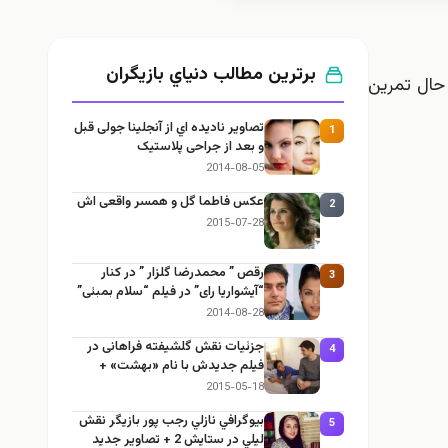
برترین مطالب دنياي بازيگران
 حال تمرین
تصاوير ناديده اي از آنجلینا جولی قبل
1
و بعد از جراحی پلاستیک
2014-08-05
عکس فاطما گل و همسر واقعی اش
2
2015-07-28
رقص ” محمدرضا گلزار ” در کنار
3
“آیشواریا رای” در فیلم “سلام بمبئی”
2014-08-28
جزئيات نقش گلشیفته فراهانی در
4
فیلم جديدش با نام «بهشت» +
عکس
2015-05-18
بيوگرافي نازلي رجب پور بازيگر نقش
5
ليلي در ستايش 2 + تصاوير جديد