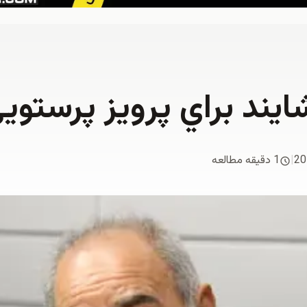
ايند براي پرویز پرستوی
20
|
1 دقیقه مطالعه