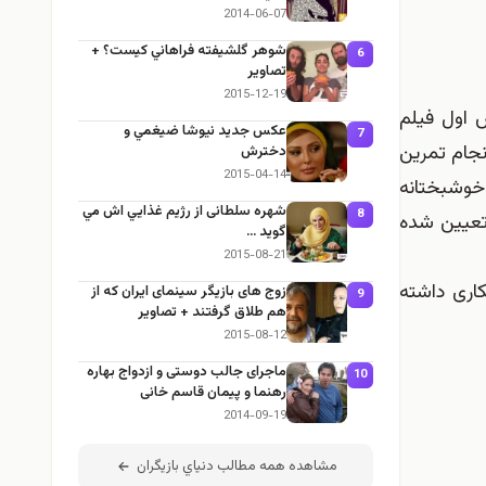
2014-06-07
شوهر گلشيفته فراهاني كيست؟ +
6
تصاوير
2015-12-19
ش اول فیلم
عكس جديد نيوشا ضيغمي و
7
انجام تمرین
دخترش
2015-04-14
 خوشبختانه
شهره سلطانی از رژيم غذايي اش مي
8
 تعیین شده
گويد …
2015-08-21
کاری داشته
زوج های بازیگر سینمای ایران كه از
9
هم طلاق گرفتند + تصاوير
2015-08-12
ماجرای جالب دوستی و ازدواج بهاره
10
رهنما و پیمان قاسم خانی
2014-09-19
مشاهده همه مطالب دنياي بازيگران