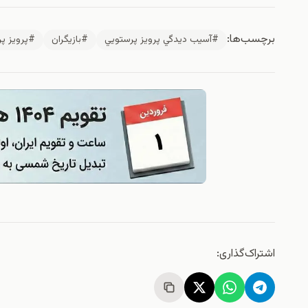
برچسب‌ها:
#آسيب ديدگي پرويز پرستويي
#بازيگران
#پرويز پ
اشتراک‌گذاری: