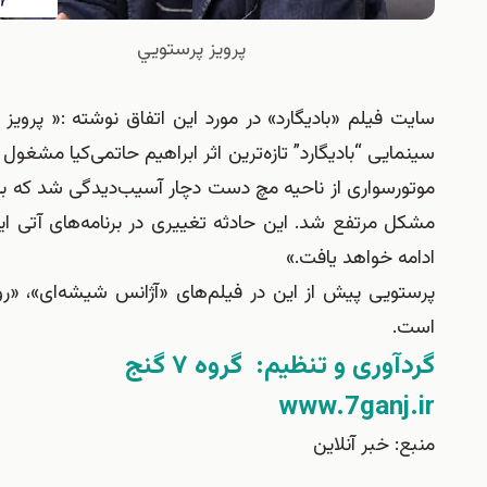
پرويز پرستويي
سایت فیلم «بادیگارد» در مورد این اتفاق نوشته :« پروی
سینمایی “بادیگارد” تازه‌ترین اثر ابراهیم حاتمی‌کیا مشغول
موتورسواری از ناحیه مچ دست دچار آسیب‌دیدگی شد که بلاف
مشکل مرتفع شد. این حادثه تغییری در برنامه‌های آتی ای
ادامه خواهد یافت.»
پرستویی پیش از این در فیلم‌های «آژانس شیشه‌ای»، «روبا
است.
گردآوری و تنظیم: گروه ۷ گنج
www.7ganj.ir
منبع: خبر آنلاين