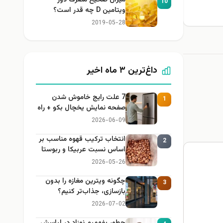
10
ران
ویتامین D چه قدر است؟
2019-05-28
داغ‌ترین ۳ ماه اخیر
7 علت رایج خاموش شدن
1
صفحه نمایش یخچال بکو + راه
حل
2026-06-09
انتخاب ترکیب قهوه مناسب بر
2
اساس نسبت عربیکا و ربوستا
2026-05-26
چگونه ویترین مغازه را بدون
3
بازسازی، جذاب‌تر کنیم؟
2026-07-02
چطور بفهمیم نوزاد در لباسش