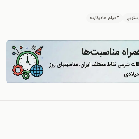
رستويي
#فیلم «بادیگارد»