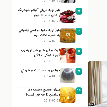
خانگی برای بزرگ کردن سینه
2019-04-19
طرز تهيه مرباي آلبالو خوشرنگ
6
و عالي + نكات مهم
2015-07-25
طرز تهيه حلوا مجلسي زعفراني
7
به همراه نكات مهم
2014-07-05
فوت و فن های طرز تهیه رب
8
گوجه فرنگی خانگی
2018-10-08
خواص و مضرات تخم شربتي
9
2014-01-31
میزان صحیح مصرف دوز
10
ویتامین D چه قدر است؟
2019-05-28