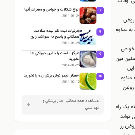
ی اوقات
انواع شكلات و خواص و مضرات آنها
7
2014-01-24
روغن
به علاوه
جزئيات ثبت نام بيمه سلامت
8
همگاني و پاسخ به سوالات رايج
2014-04-28
ماری دارای خواص
هرگز ماست را با این خوراكي ها
9
جام یک تست روی 20 نفر داوطلب متشکل از 10 مرد و 10 زن در سنین بین
نخوريد
2014-01-25
این
اخطار: لیمو ترش برش زده را نخوريد
علاوه
10
2014-02-12
 روغن
مشاهده همه مطالب اخبار پزشكي و
ه یک راه
بهداشتي
 تواند
ماساژ با روغن رز