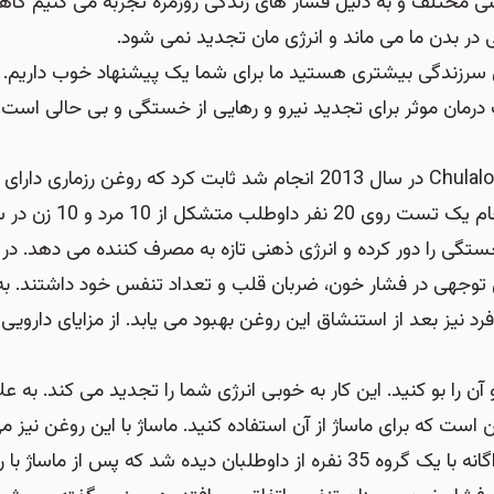
سنی مختلف و به دلیل فشار های زندگی روزمره تجربه می کنیم گاه
در بدن ما می ماند و انرژی مان تجدید نمی شود.
حس سرزندگی بیشتری هستید ما برای شما یک پیشنهاد خوب داریم. 
درمان موثر برای تجدید نیرو و رهایی از خستگی و بی حالی است. 
یک مطالعه که توسط محققان تایلندی از دانشگاه Chulalongkorn در سال 2013 انجام شد ثابت کرد که روغن رز
عالی برای تحریک مغز و بهبود حافظه است. محققان با ان
 خستگی را دور کرده و انرژی ذهنی تازه به مصرف کننده می دهد. در 
 توجهی در فشار خون، ضربان قلب و تعداد تنفس خود داشتند. به 
ز بعد از استنشاق این روغن بهبود می یابد. از مزایای دارویی
 را بو کنید. این کار به خوبی انرژی شما را تجدید می کند. به علا
 است که برای ماساژ از آن استفاده کنید. ماساژ با این روغن نیز می
تاثیرات مشابه روی بدن داشته باشد. در یک مطالعه ی جداگانه با یک گروه 35 نفره از داوطلبان دیده شد که پس از 