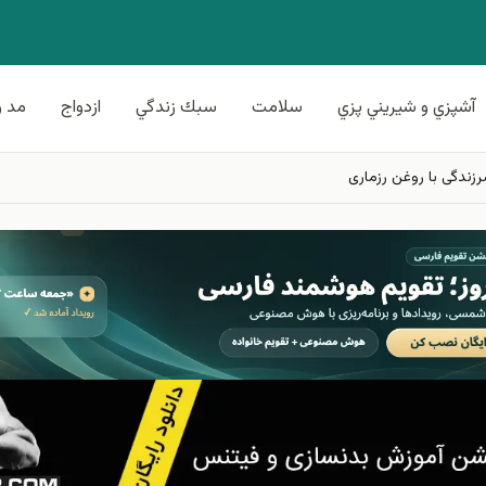
آشپزي و شيريني پزي
سلامت
سبك زندگي
ازدواج
مد و
زندگی با روغن رزماری