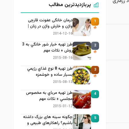
 رزماری
پربازدیدترین مطالب
درمان خانگی عفونت قارچی
1
واژن و خارش واژن در زنان |
راهنمای کامل، ایمن و کاربردی
2014-12-16
طرز تهيه خیار شور خانگي به 3
2
روش + نكات مهم
2015-08-16
طرز تهيه 8 نوع غذاي رژيمي
3
بسيار ساده و خوشمزه
2015-08-13
طرز تهيه مرباي به مخصوص
4
مجلسي + نكات مهم
2015-01-12
چگونه سینه های بزرگ داشته
5
باشیم؟ راهکارهای طبیعی و