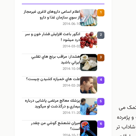
اعلام اسامی داروهای لاغری غیرمجاز
1
از سوي سازمان غذا و دارو
2014-06-10
انگور باعث افزايش فشار خون و سر
2
درد ميشود !
2014-03-02
هشدار: مراقب برنج هاي تقلبي
3
ايراني باشيد
2014-10-04
علت هاي خميازه كشيدن چيست؟
4
2014-02-26
پزشك معالج مرتضی پاشایی درباره
5
 کمک می
بيماري و درگذشت او ميگويد
2014-11-20
و پژمرده
ميزان تشعشع گوشي من چقدر
6
زنده و شاداب تر
است؟
2014-10-12