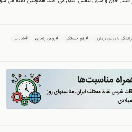
فشار خون و میزان تنفس اتفاق می افتد. همچنین گفته می شود
ندگی با روغن رزماری
#رفع خستگی
#روغن رزماری
#شادابی