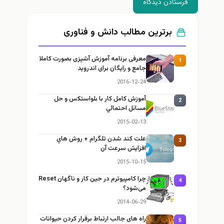
فرستادن دیدگاه
برترین مطالب دانش و فناوری
معرفی برنامه آموزش آشپزی بصورت کاملا
1
جامع و رایگان برای اندروید
2016-12-24
آموزش كامل كار با بلواستكس و حل
2
مسائل احتمالي
2015-02-13
علت كند شدن تلگرام + روش هاي
3
افزايش سرعت آن
2015-10-15
چرا كامپيوترم در حين كار و ناگهان Reset
4
می‌شود؟
2014-06-29
راه های جالب ارتباط برقرار کردن حیوانات
5