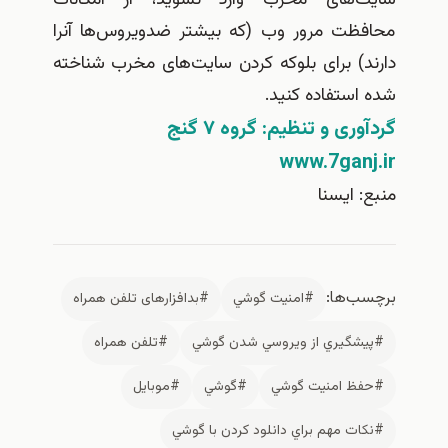
سایت‌های مخرب وارد نشوید، از امکانات
محافظت مرور وب (که بیشتر ضدویروس‌ها آنرا
دارند) برای بلوکه کردن سایت‌های مخرب شناخته
شده استفاده کنید.
گردآوری و تنظیم: گروه ۷ گنج
www.7ganj.ir
منبع: ايسنا
برچسب‌ها:
#امنيت گوشي
#بدافزارهای تلفن همراه
#پيشگيري از ويروسي شدن گوشي
#تلفن همراه
#حفظ امنيت گوشي
#گوشي
#موبايل
#نكات مهم براي دانلود كردن با گوشي