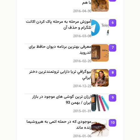
با هم
2016-04-30
آموزش مرحله به مرحله پاک کردن اکانت
6
تلگرام و حذف آن
2016-03-08
معرفی بهترین برنامه دیوان حافظ برای
7
اندروید
2016-02-20
بيوگرافي ثریا دارابی ثروتمندترين دختر
8
ايراني
2014-12-22
ارزان ترين گوشی‌ های موجود در بازار
9
ايران / بهمن 93
2015-01-31
موجودی که در حمله اتمی به هیروشیما
10
زنده ماند
2016-01-06