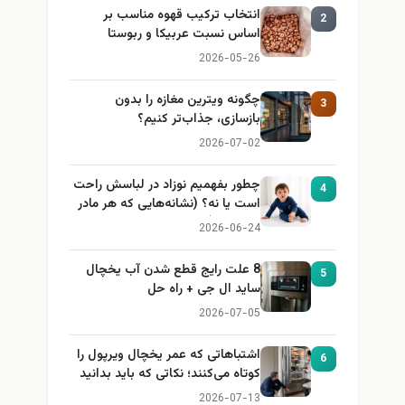
انتخاب ترکیب قهوه مناسب بر
2
اساس نسبت عربیکا و ربوستا
2026-05-26
چگونه ویترین مغازه را بدون
3
بازسازی، جذاب‌تر کنیم؟
2026-07-02
چطور بفهمیم نوزاد در لباسش راحت
4
است یا نه؟ (نشانه‌هایی که هر مادر
باید بداند)
2026-06-24
8 علت رایج قطع شدن آب یخچال
5
ساید ال جی + راه حل
2026-07-05
اشتباهاتی که عمر یخچال ویرپول را
6
کوتاه می‌کنند؛ نکاتی که باید بدانید
2026-07-13