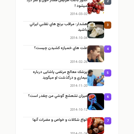
انگور باعث افزايش فشار خون و سر درد
2
ميشود !
2014-03-02
هشدار: مراقب برنج هاي تقلبي ايراني
3
باشيد
2014-10-04
علت هاي خميازه كشيدن چيست؟
4
2014-02-26
پزشك معالج مرتضی پاشایی درباره
5
بيماري و درگذشت او ميگويد
2014-11-20
ميزان تشعشع گوشي من چقدر است؟
6
2014-10-12
انواع شكلات و خواص و مضرات آنها
7
2014-01-24