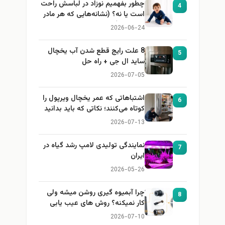
چطور بفهمیم نوزاد در لباسش راحت
4
است یا نه؟ (نشانه‌هایی که هر مادر
باید بداند)
2026-06-24
8 علت رایج قطع شدن آب یخچال
5
ساید ال جی + راه حل
2026-07-05
اشتباهاتی که عمر یخچال ویرپول را
6
کوتاه می‌کنند؛ نکاتی که باید بدانید
2026-07-13
نمایندگی تولیدی لامپ رشد گیاه در
7
ایران
2026-05-26
چرا آبمیوه گیری روشن میشه ولی
8
کار نمیکنه؟ روش های عیب یابی
2026-07-10