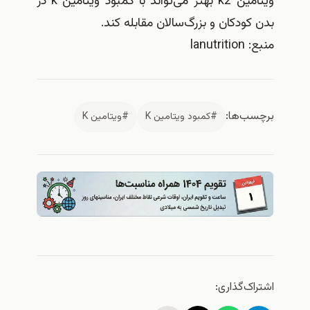
ویتامین k2 بهتر می‌تواند با کمبود ویتامین k در
بدن کودکان و بزرگ‌سالان مقابله کند.
منبع: lanutrition
برچسب‌ها:
#كمبود ويتامين K
#ويتامين K
اشتراک‌گذاری: