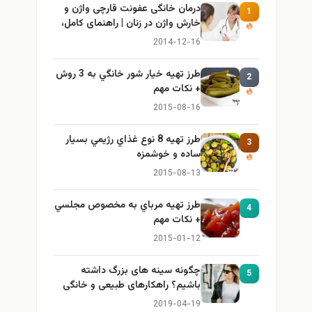
درمان خانگی عفونت قارچی واژن و
1
خارش واژن در زنان | راهنمای کامل،
ایمن و کاربردی
2014-12-16
طرز تهيه خیار شور خانگي به 3 روش
2
+ نكات مهم
2015-08-16
طرز تهيه 8 نوع غذاي رژيمي بسيار
3
ساده و خوشمزه
2015-08-13
طرز تهيه مرباي به مخصوص مجلسي
4
+ نكات مهم
2015-01-12
چگونه سینه های بزرگ داشته
5
باشیم؟ راهکارهای طبیعی و خانگی
برای بزرگ کردن سینه
2019-04-19