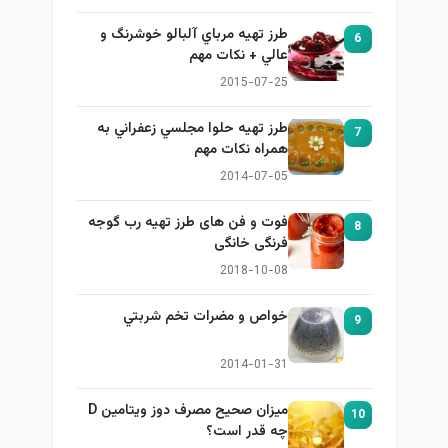
طرز تهيه مرباي آلبالو خوشرنگ و
6
عالي + نكات مهم
2015-07-25
طرز تهيه حلوا مجلسي زعفراني به
7
همراه نكات مهم
2014-07-05
فوت و فن های طرز تهیه رب گوجه
8
فرنگی خانگی
2018-10-08
خواص و مضرات تخم شربتي
9
2014-01-31
میزان صحیح مصرف دوز ویتامین D
10
چه قدر است؟