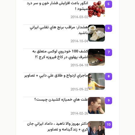
انگور باعث افزايش فشار خون و سر درد
5
ميشود !
2014-03-02
هشدار: مراقب برنج هاي تقلبي ايراني
6
باشيد
2014-10-04
كشف 100 خودروي لوكس متعلق به
7
اشرف پهلوي در كاخ فيروزه كرج ؟!
2015-04-18
ماجراي ازدواج و طلاق علي دايي + تصاوير
8
2015-09-22
علت هاي خميازه كشيدن چيست؟
9
2014-02-26
دکتر بهروز والا ناهید ، داماد ايراني جان
10
كري + زندگينامه و تصاوير