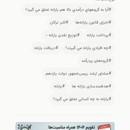
#آيا به گروههاي درآمدي بالا هم يارانه تعلق مي گيرد؟
#اجرای قانون یارانه‌ها
#اکبر ترکان
#پرداخت یارانه
#توزیع نقدی یارانه -
#چه افرادي يارانه مي گيرند؟
#دریافت یارانه
#گروه‌های پردرآمد
#مشاور ارشد رییس‌جمهور دولت یازدهم
#هدفمندسازی یارانه​ ها
#يارانه
#يارانه به چه كساني تعلق مي گيرد؟