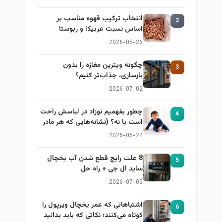
انتخاب ترکیب قهوه مناسب بر
2
اساس نسبت عربیکا و ربوستا
2026-05-26
چگونه ویترین مغازه را بدون
3
بازسازی، جذاب‌تر کنیم؟
2026-07-02
چطور بفهمیم نوزاد در لباسش راحت
4
است یا نه؟ (نشانه‌هایی که هر مادر
باید بداند)
2026-06-24
8 علت رایج قطع شدن آب یخچال
5
ساید ال جی + راه حل
2026-07-05
اشتباهاتی که عمر یخچال ویرپول را
6
کوتاه می‌کنند؛ نکاتی که باید بدانید