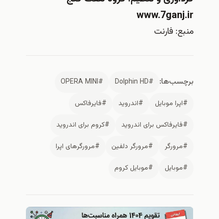
www.7gan
 فارنت
‌ها:
#OPERA MINI
#Dolphin HD
ا موبایل
#اندرويد
#فايرفاكس
رفاکس برای اندروید
#کروم برای اندروید
ورگر
#مرورگر دلفین
#مرورگرهای اپرا
بايل
#موبایل کروم