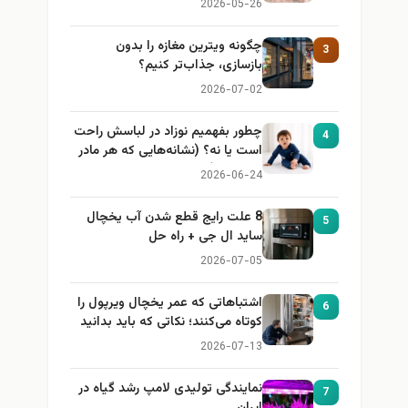
2026-05-26
چگونه ویترین مغازه را بدون
3
بازسازی، جذاب‌تر کنیم؟
2026-07-02
چطور بفهمیم نوزاد در لباسش راحت
4
است یا نه؟ (نشانه‌هایی که هر مادر
باید بداند)
2026-06-24
8 علت رایج قطع شدن آب یخچال
5
ساید ال جی + راه حل
2026-07-05
اشتباهاتی که عمر یخچال ویرپول را
6
کوتاه می‌کنند؛ نکاتی که باید بدانید
2026-07-13
نمایندگی تولیدی لامپ رشد گیاه در
7