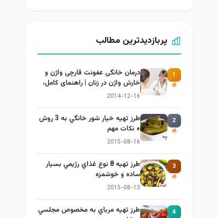
پربازدیدترین مطالب
درمان خانگی عفونت قارچی واژن و
1
خارش واژن در زنان | راهنمای کامل،
ایمن و کاربردی
2014-12-16
طرز تهيه خیار شور خانگي به 3 روش
2
+ نكات مهم
2015-08-16
طرز تهيه 8 نوع غذاي رژيمي بسيار
3
ساده و خوشمزه
2015-08-13
طرز تهيه مرباي به مخصوص مجلسي
4