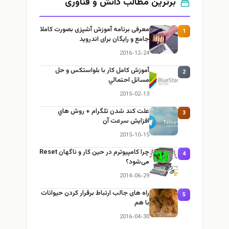
برترین مطالب دانش و فناوری
معرفی برنامه آموزش آشپزی بصورت کاملا
1
جامع و رایگان برای اندروید
2016-12-24
آموزش كامل كار با بلواستكس و حل
2
مسائل احتمالي
2015-02-13
علت كند شدن تلگرام + روش هاي
3
افزايش سرعت آن
2015-10-15
چرا كامپيوترم در حين كار و ناگهان Reset
4
می‌شود؟
2014-06-29
راه های جالب ارتباط برقرار کردن حیوانات
5
با هم
2016-04-30