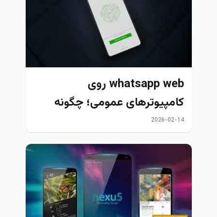
whatsapp web روی
مپیوترهای عمومی؛ چگونه
نیت حساب خود را حفظ
2026-02
یم؟