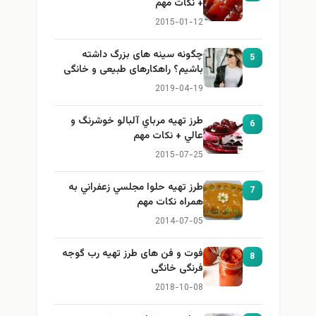
+ نكات مهم
2015-01-12
چگونه سینه های بزرگ داشته
5
باشیم؟ راهکارهای طبیعی و خانگی
برای بزرگ کردن سینه
2019-04-19
طرز تهيه مرباي آلبالو خوشرنگ و
6
عالي + نكات مهم
2015-07-25
طرز تهيه حلوا مجلسي زعفراني به
7
همراه نكات مهم
2014-07-05
فوت و فن های طرز تهیه رب گوجه
8
فرنگی خانگی
2018-10-08