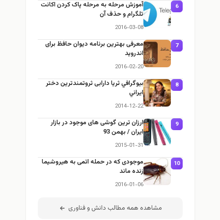
آموزش مرحله به مرحله پاک کردن اکانت
6
تلگرام و حذف آن
2016-03-08
معرفی بهترین برنامه دیوان حافظ برای
7
اندروید
2016-02-20
بيوگرافي ثریا دارابی ثروتمندترين دختر
8
ايراني
2014-12-22
ارزان ترين گوشی‌ های موجود در بازار
9
ايران / بهمن 93
2015-01-31
موجودی که در حمله اتمی به هیروشیما
1
زنده ماند
2016-01-06
مشاهده همه مطالب دانش و فناوری