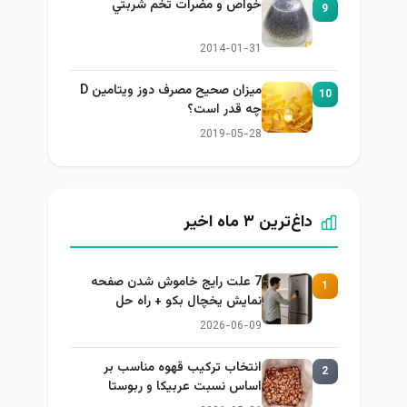
خواص و مضرات تخم شربتي
9
2014-01-31
میزان صحیح مصرف دوز ویتامین D
1
چه قدر است؟
2019-05-28
داغ‌ترین ۳ ماه اخیر
7 علت رایج خاموش شدن صفحه
1
نمایش یخچال بکو + راه حل
2026-06-09
انتخاب ترکیب قهوه مناسب بر
2
اساس نسبت عربیکا و ربوستا