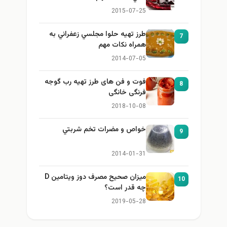
2015-07-25
طرز تهيه حلوا مجلسي زعفراني به
7
همراه نكات مهم
2014-07-05
فوت و فن های طرز تهیه رب گوجه
8
فرنگی خانگی
2018-10-08
خواص و مضرات تخم شربتي
9
2014-01-31
میزان صحیح مصرف دوز ویتامین D
10
چه قدر است؟
2019-05-28