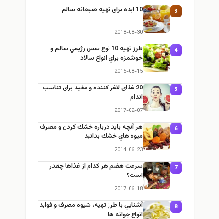
10 ایده برای تهیه صبحانه سالم
3
2018-08-30
طرز تهيه 10 نوع سس رژيمي سالم و
4
خوشمزه براي انواع سالاد
2015-08-15
20 غذای لاغر کننده و مفید برای تناسب
5
اندام
2017-02-07
هر آنچه بايد درباره خشك كردن و مصرف
6
ميوه هاي خشك بدانيد
2014-06-23
سرعت هضم هر کدام از غذاها چقدر
7
است؟
2017-06-18
آشنايي با طرز تهيه، شيوه مصرف و فوايد
8
انواع جوانه ها