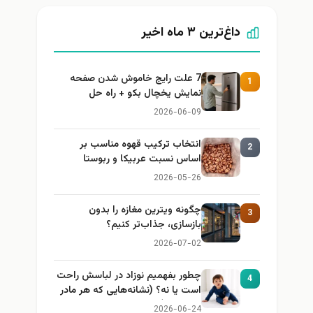
داغ‌ترین ۳ ماه اخیر
7 علت رایج خاموش شدن صفحه
1
نمایش یخچال بکو + راه حل
2026-06-09
انتخاب ترکیب قهوه مناسب بر
2
اساس نسبت عربیکا و ربوستا
2026-05-26
چگونه ویترین مغازه را بدون
3
بازسازی، جذاب‌تر کنیم؟
2026-07-02
چطور بفهمیم نوزاد در لباسش راحت
4
است یا نه؟ (نشانه‌هایی که هر مادر
باید بداند)
2026-06-24