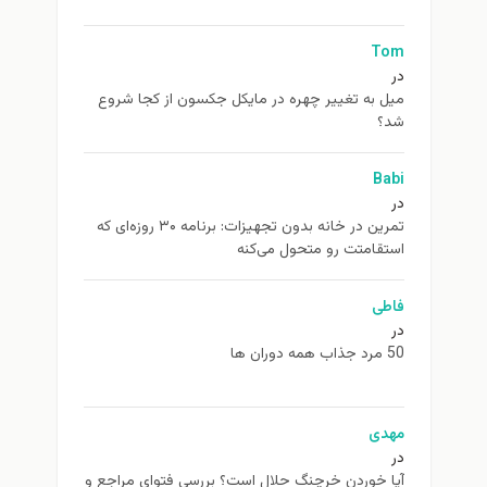
Tom
در
ميل به تغيير چهره در مایکل جکسون از كجا شروع
شد؟
Babi
در
تمرین در خانه بدون تجهیزات: برنامه ۳۰ روزه‌ای که
استقامتت رو متحول می‌کنه
فاطی
در
50 مرد جذاب همه دوران ها
مهدی
در
آیا خوردن خرچنگ حلال است؟ بررسی فتوای مراجع و