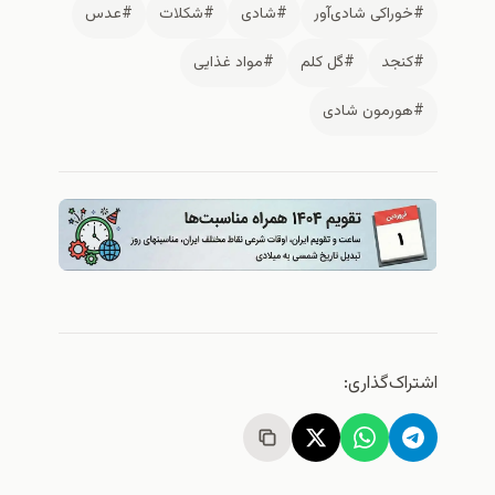
#خوراکی شادی‌آور
#شادی
#شكلات
#عدس
#كنجد
#گل كلم
#مواد غذایی
#هورمون شادی
اشتراک‌گذاری: