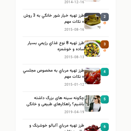
ایمن و کاربردی
2014-12-16
طرز تهيه خیار شور خانگي به 3 روش
2
+ نكات مهم
2015-08-16
طرز تهيه 8 نوع غذاي رژيمي بسيار
3
ساده و خوشمزه
2015-08-13
طرز تهيه مرباي به مخصوص مجلسي
4
+ نكات مهم
2015-01-12
چگونه سینه های بزرگ داشته
5
باشیم؟ راهکارهای طبیعی و خانگی
برای بزرگ کردن سینه
2019-04-19
طرز تهيه مرباي آلبالو خوشرنگ و
6