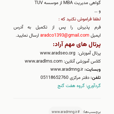
گواهی مدیریت MBA از موسسه TUV
و …
لطفا فراموش نکنید که :
فرم پذیرش را پس از تکمیل به آدرس
ایمیل
aradco1393@gmail.com
ارسال نمایید.
پرتال های مهم آراد:
پرتال آموزش: www.aradseo.org
کلاس آموزشی آنلاین: www.aradlms.com
وبسایت:
www.aradmng.ir
تلفن:
دفتر مرکزی 05118652760
گردآوري: گروه هفت گنج
برچسب‌ها:
#www.aradmng.ir