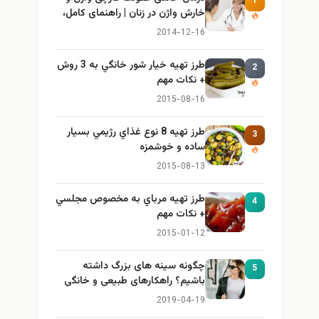
1
خارش واژن در زنان | راهنمای کامل،
ایمن و کاربردی
2014-12-16
طرز تهيه خیار شور خانگي به 3 روش
2
+ نكات مهم
2015-08-16
طرز تهيه 8 نوع غذاي رژيمي بسيار
3
ساده و خوشمزه
2015-08-13
طرز تهيه مرباي به مخصوص مجلسي
4
+ نكات مهم
2015-01-12
چگونه سینه های بزرگ داشته
5
باشیم؟ راهکارهای طبیعی و خانگی
برای بزرگ کردن سینه
2019-04-19