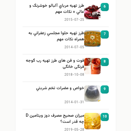
طرز تهيه مرباي آلبالو خوشرنگ و
6
عالي + نكات مهم
2015-07-25
طرز تهيه حلوا مجلسي زعفراني به
7
همراه نكات مهم
2014-07-05
فوت و فن های طرز تهیه رب گوجه
8
فرنگی خانگی
2018-10-08
خواص و مضرات تخم شربتي
9
2014-01-31
میزان صحیح مصرف دوز ویتامین D
10
چه قدر است؟
2019-05-28