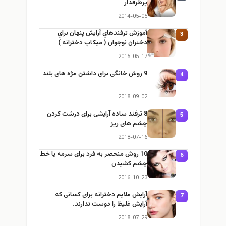
پرطرفدار
2014-05-05
آموزش ترفندهاي آرایش پنهان براي
3
دختران نوجوان ( میکاپ دخترانه )
2015-05-17
9 روش خانگی برای داشتن مژه های بلند
4
2018-09-02
8 ترفند ساده آرایشی برای درشت کردن
5
چشم های ریز
2018-07-16
10 روش منحصر به فرد برای سرمه یا خط
6
چشم کشیدن
2016-10-23
آرایش ملایم دخترانه برای کسانی که
7
آرایش غلیظ را دوست ندارند.
2018-07-29