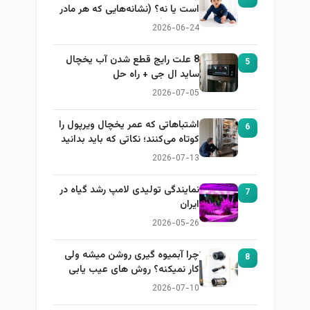
است یا نه؟ (نشانه‌هایی که هر مادر
باید بداند)
2026-06-24
8 علت رایج قطع شدن آب یخچال
5
ساید ال جی + راه حل
2026-07-05
اشتباهاتی که عمر یخچال ویرپول را
6
کوتاه می‌کنند؛ نکاتی که باید بدانید
2026-07-13
نمایندگی تولیدی لامپ رشد گیاه در
7
ایران
2026-05-26
چرا آبمیوه گیری روشن میشه ولی
8
کار نمیکنه؟ روش های عیب یابی
2026-07-10