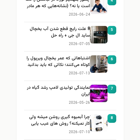
4
است یا نه؟ (نشانه‌هایی که هر مادر
باید بداند)
2026-06-24
8 علت رایج قطع شدن آب یخچال
5
ساید ال جی + راه حل
2026-07-05
اشتباهاتی که عمر یخچال ویرپول را
6
کوتاه می‌کنند؛ نکاتی که باید بدانید
2026-07-13
نمایندگی تولیدی لامپ رشد گیاه در
7
ایران
2026-05-26
چرا آبمیوه گیری روشن میشه ولی
8
کار نمیکنه؟ روش های عیب یابی
2026-07-10