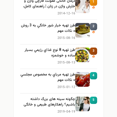
درمان خانگی عفونت قارچی واژن و
1
خارش واژن در زنان | راهنمای کامل،
ایمن و کاربردی
2014-12-16
طرز تهيه خیار شور خانگي به 3 روش
2
+ نكات مهم
2015-08-16
طرز تهيه 8 نوع غذاي رژيمي بسيار
3
ساده و خوشمزه
2015-08-13
طرز تهيه مرباي به مخصوص مجلسي
4
+ نكات مهم
2015-01-12
چگونه سینه های بزرگ داشته
5
باشیم؟ راهکارهای طبیعی و خانگی
برای بزرگ کردن سینه
2019-04-19