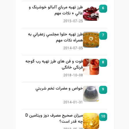
طرز تهيه مرباي آلبالو خوشرنگ و
6
عالي + نكات مهم
2015-07-25
طرز تهيه حلوا مجلسي زعفراني به
7
همراه نكات مهم
2014-07-05
فوت و فن های طرز تهیه رب گوجه
8
فرنگی خانگی
2018-10-08
خواص و مضرات تخم شربتي
9
2014-01-31
میزان صحیح مصرف دوز ویتامین D
10
چه قدر است؟