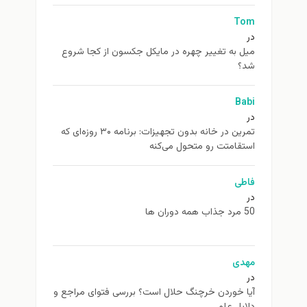
Tom
در
ميل به تغيير چهره در مایکل جکسون از كجا شروع
شد؟
Babi
در
تمرین در خانه بدون تجهیزات: برنامه ۳۰ روزه‌ای که
استقامتت رو متحول می‌کنه
فاطی
در
50 مرد جذاب همه دوران ها
مهدی
در
آیا خوردن خرچنگ حلال است؟ بررسی فتوای مراجع و
دلایل علمی