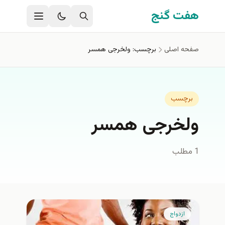
فتن به محتوای اصلی
هفت گنج
صفحه اصلی
برچسب: ولخرجی همسر
برچسب
ولخرجی همسر
1 مطلب
ازدواج