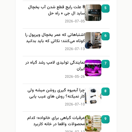
8 علت رایج قطع شدن آب یخچال
5
ساید ال جی + راه حل
2026-07-05
اشتباهاتی که عمر یخچال ویرپول را
6
کوتاه می‌کنند؛ نکاتی که باید بدانید
2026-07-13
نمایندگی تولیدی لامپ رشد گیاه در
7
ایران
2026-05-26
چرا آبمیوه گیری روشن میشه ولی
8
کار نمیکنه؟ روش های عیب یابی
2026-07-10
عرقیات گیاهی برای خانواده؛ کدام
9
محصولات واقعا در خانه کاربرد
دارند؟