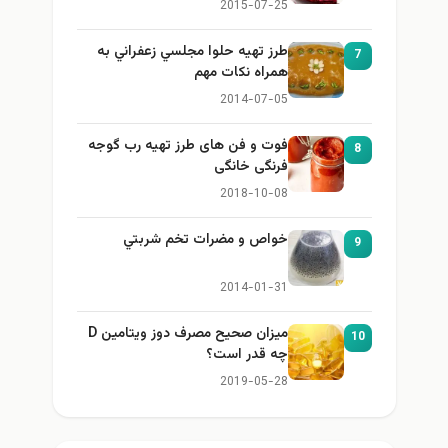
2015-07-25
طرز تهيه حلوا مجلسي زعفراني به
7
همراه نكات مهم
2014-07-05
فوت و فن های طرز تهیه رب گوجه
8
فرنگی خانگی
2018-10-08
خواص و مضرات تخم شربتي
9
2014-01-31
میزان صحیح مصرف دوز ویتامین D
10
چه قدر است؟
2019-05-28