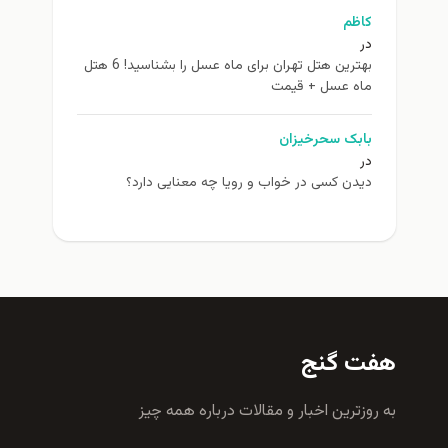
کاظم
در
بهترین هتل تهران برای ماه عسل را بشناسید! 6 هتل
ماه عسل + قیمت
بابک سحرخیزان
در
دیدن کسی در خواب و رویا چه معنایی دارد؟
هفت گنج
به روزترين اخبار و مقالات درباره همه چيز