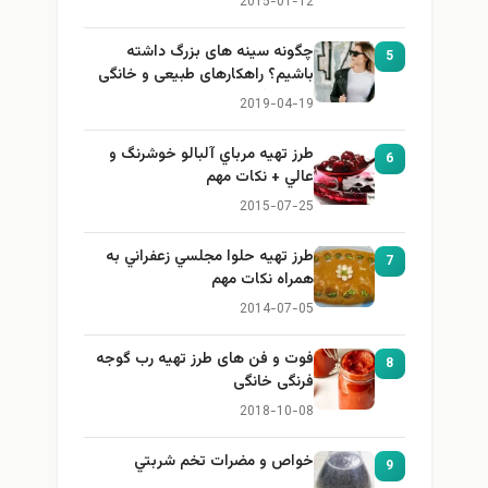
2015-01-12
چگونه سینه های بزرگ داشته
5
باشیم؟ راهکارهای طبیعی و خانگی
برای بزرگ کردن سینه
2019-04-19
طرز تهيه مرباي آلبالو خوشرنگ و
6
عالي + نكات مهم
2015-07-25
طرز تهيه حلوا مجلسي زعفراني به
7
همراه نكات مهم
2014-07-05
فوت و فن های طرز تهیه رب گوجه
8
فرنگی خانگی
2018-10-08
خواص و مضرات تخم شربتي
9