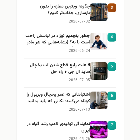
چگونه ویترین مغازه را بدون
3
بازسازی، جذاب‌تر کنیم؟
2026-07-02
چطور بفهمیم نوزاد در لباسش راحت
4
است یا نه؟ (نشانه‌هایی که هر مادر
باید بداند)
2026-06-24
8 علت رایج قطع شدن آب یخچال
5
ساید ال جی + راه حل
2026-07-05
اشتباهاتی که عمر یخچال ویرپول را
6
کوتاه می‌کنند؛ نکاتی که باید بدانید
2026-07-13
نمایندگی تولیدی لامپ رشد گیاه در
7
ایران
2026-05-26