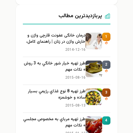
پربازدیدترین مطالب
درمان خانگی عفونت قارچی واژن و
1
خارش واژن در زنان | راهنمای کامل،
ایمن و کاربردی
2014-12-16
طرز تهيه خیار شور خانگي به 3 روش
2
+ نكات مهم
2015-08-16
طرز تهيه 8 نوع غذاي رژيمي بسيار
3
ساده و خوشمزه
2015-08-13
طرز تهيه مرباي به مخصوص مجلسي
4
+ نكات مهم