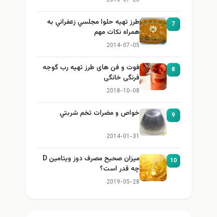
2015-07-25
طرز تهيه حلوا مجلسي زعفراني به
7
همراه نكات مهم
2014-07-05
فوت و فن های طرز تهیه رب گوجه
8
فرنگی خانگی
2018-10-08
خواص و مضرات تخم شربتي
9
2014-01-31
میزان صحیح مصرف دوز ویتامین D
10
چه قدر است؟
2019-05-28