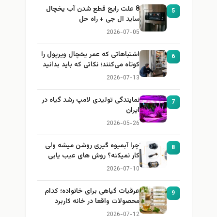
8 علت رایج قطع شدن آب یخچال
5
ساید ال جی + راه حل
2026-07-05
اشتباهاتی که عمر یخچال ویرپول را
6
کوتاه می‌کنند؛ نکاتی که باید بدانید
2026-07-13
نمایندگی تولیدی لامپ رشد گیاه در
7
ایران
2026-05-26
چرا آبمیوه گیری روشن میشه ولی
8
کار نمیکنه؟ روش های عیب یابی
2026-07-10
عرقیات گیاهی برای خانواده؛ کدام
9
محصولات واقعا در خانه کاربرد
دارند؟
2026-07-12