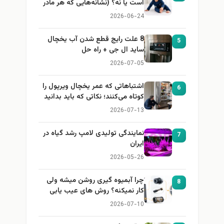
است یا نه؟ (نشانه‌هایی که هر مادر
باید بداند)
2026-06-24
8 علت رایج قطع شدن آب یخچال
5
ساید ال جی + راه حل
2026-07-05
اشتباهاتی که عمر یخچال ویرپول را
6
کوتاه می‌کنند؛ نکاتی که باید بدانید
2026-07-13
نمایندگی تولیدی لامپ رشد گیاه در
7
ایران
2026-05-26
چرا آبمیوه گیری روشن میشه ولی
8
کار نمیکنه؟ روش های عیب یابی
2026-07-10