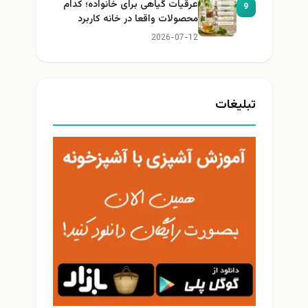
عرقیات گیاهی برای خانواده؛ کدام
9
محصولات واقعا در خانه کاربرد
دارند؟
2026-07-12
تبلیغات