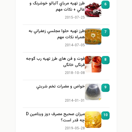
طرز تهيه مرباي آلبالو خوشرنگ و
6
عالي + نكات مهم
2015-07-25
طرز تهيه حلوا مجلسي زعفراني به
7
همراه نكات مهم
2014-07-05
فوت و فن های طرز تهیه رب گوجه
8
فرنگی خانگی
2018-10-08
خواص و مضرات تخم شربتي
9
2014-01-31
میزان صحیح مصرف دوز ویتامین D
10
چه قدر است؟
2019-05-28