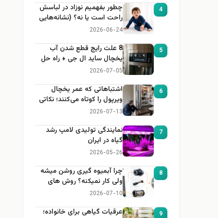
چطور بفهمیم نوزاد در لباسش
4
راحت است یا نه؟ (نشانه‌هایی
که هر مادر باید بداند)
2026-06-24
8 علت رایج قطع شدن آب
5
یخچال ساید ال جی + راه حل
2026-07-05
اشتباهاتی که عمر یخچال
6
ویرپول را کوتاه می‌کنند؛ نکاتی
که باید بدانید
2026-07-13
نمایندگی تولیدی لامپ رشد
7
گیاه در ایران
2026-05-26
چرا آبمیوه گیری روشن میشه
8
ولی کار نمیکنه؟ روش های
عیب یابی
2026-07-10
عرقیات گیاهی برای خانواده؛
9