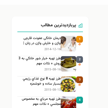
پربازدیدترین مطالب
درمان خانگی عفونت قارچی
1
واژن و خارش واژن در زنان |
راهنمای کامل، ایمن و کاربردی
2014-12-16
طرز تهيه خیار شور خانگي به 3
2
روش + نكات مهم
2015-08-16
طرز تهيه 8 نوع غذاي رژيمي
3
بسيار ساده و خوشمزه
2015-08-13
طرز تهيه مرباي به مخصوص
4
مجلسي + نكات مهم