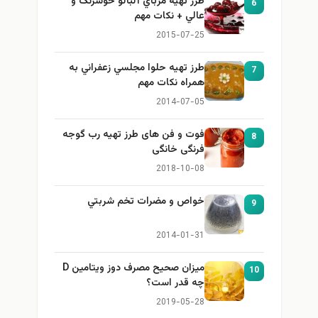
طرز تهيه مرباي آلبالو خوشرنگ و
6
عالي + نكات مهم
2015-07-25
طرز تهيه حلوا مجلسي زعفراني به
7
همراه نكات مهم
2014-07-05
فوت و فن های طرز تهیه رب گوجه
8
فرنگی خانگی
2018-10-08
خواص و مضرات تخم شربتي
9
2014-01-31
میزان صحیح مصرف دوز ویتامین D
10
چه قدر است؟
2019-05-28