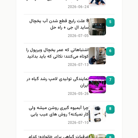
باید بداند)
2026-06-24
8 علت رایج قطع شدن آب یخچال
5
ساید ال جی + راه حل
2026-07-05
اشتباهاتی که عمر یخچال ویرپول را
6
کوتاه می‌کنند؛ نکاتی که باید بدانید
2026-07-13
نمایندگی تولیدی لامپ رشد گیاه در
7
ایران
2026-05-26
چرا آبمیوه گیری روشن میشه ولی
8
کار نمیکنه؟ روش های عیب یابی
2026-07-10
عرقیات گیاهی برای خانواده؛ کدام