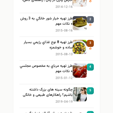
خارش واژن در زنان | راهنمای کامل،
ایمن و کاربردی
2014-12-16
طرز تهيه خیار شور خانگي به 3 روش
2
+ نكات مهم
2015-08-16
طرز تهيه 8 نوع غذاي رژيمي بسيار
3
ساده و خوشمزه
2015-08-13
طرز تهيه مرباي به مخصوص مجلسي
4
+ نكات مهم
2015-01-12
چگونه سینه های بزرگ داشته
5
باشیم؟ راهکارهای طبیعی و خانگی
برای بزرگ کردن سینه
2019-04-19