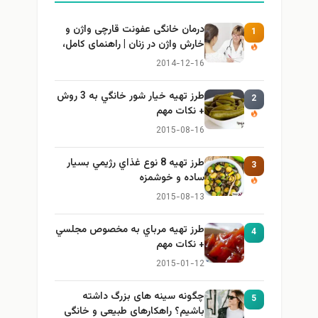
درمان خانگی عفونت قارچی واژن و
1
خارش واژن در زنان | راهنمای کامل،
ایمن و کاربردی
2014-12-16
طرز تهيه خیار شور خانگي به 3 روش
2
+ نكات مهم
2015-08-16
طرز تهيه 8 نوع غذاي رژيمي بسيار
3
ساده و خوشمزه
2015-08-13
طرز تهيه مرباي به مخصوص مجلسي
4
+ نكات مهم
2015-01-12
چگونه سینه های بزرگ داشته
5
باشیم؟ راهکارهای طبیعی و خانگی