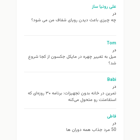
علی روئیا ساز
در
چه چیزی باعث دیدن رویای شفاف من می شود؟
Tom
در
ميل به تغيير چهره در مایکل جکسون از كجا شروع
شد؟
Babi
در
تمرین در خانه بدون تجهیزات: برنامه ۳۰ روزه‌ای که
استقامتت رو متحول می‌کنه
فاطی
در
50 مرد جذاب همه دوران ها