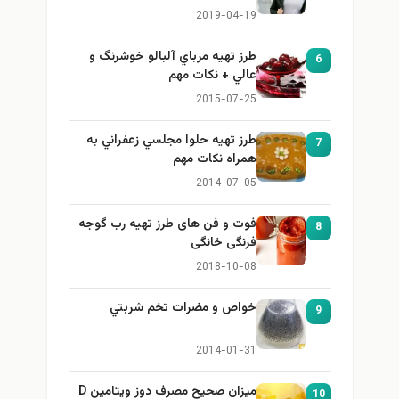
برای بزرگ کردن سینه
2019-04-19
طرز تهيه مرباي آلبالو خوشرنگ و
6
عالي + نكات مهم
2015-07-25
طرز تهيه حلوا مجلسي زعفراني به
7
همراه نكات مهم
2014-07-05
فوت و فن های طرز تهیه رب گوجه
8
فرنگی خانگی
2018-10-08
خواص و مضرات تخم شربتي
9
2014-01-31
میزان صحیح مصرف دوز ویتامین D
10