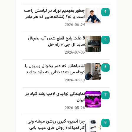
چطور بفهمیم نوزاد در لباسش راحت
4
است یا نه؟ (نشانه‌هایی که هر مادر
باید بداند)
2026-06-24
8 علت رایج قطع شدن آب یخچال
5
ساید ال جی + راه حل
2026-07-05
اشتباهاتی که عمر یخچال ویرپول را
6
کوتاه می‌کنند؛ نکاتی که باید بدانید
2026-07-13
نمایندگی تولیدی لامپ رشد گیاه در
7
ایران
2026-05-26
چرا آبمیوه گیری روشن میشه ولی
8
کار نمیکنه؟ روش های عیب یابی