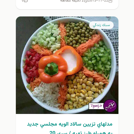
2015-11-22
2 دقیقه مطالعه
0
سبك زندگي
مدلهاي تزيين سالاد الويه مجلسي جديد
به همراه طرز تهيه / سري 20