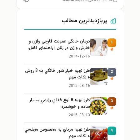
پربازدیدترین مطالب
درمان خانگی عفونت قارچی واژن و
1
خارش واژن در زنان | راهنمای کامل،
ایمن و کاربردی
2014-12-16
طرز تهيه خیار شور خانگي به 3 روش
2
+ نكات مهم
2015-08-16
طرز تهيه 8 نوع غذاي رژيمي بسيار
3
ساده و خوشمزه
2015-08-13
طرز تهيه مرباي به مخصوص مجلسي
4
+ نكات مهم