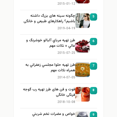
2015-01-12
چگونه سینه های بزرگ داشته
5
باشیم؟ راهکارهای طبیعی و خانگی
برای بزرگ کردن سینه
2019-04-19
طرز تهيه مرباي آلبالو خوشرنگ و
6
عالي + نكات مهم
2015-07-25
طرز تهيه حلوا مجلسي زعفراني به
7
همراه نكات مهم
2014-07-05
فوت و فن های طرز تهیه رب گوجه
8
فرنگی خانگی
2018-10-08
خواص و مضرات تخم شربتي
9