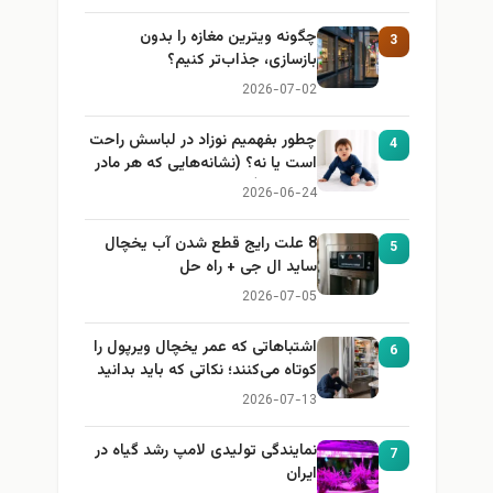
چگونه ویترین مغازه را بدون
3
بازسازی، جذاب‌تر کنیم؟
2026-07-02
چطور بفهمیم نوزاد در لباسش راحت
4
است یا نه؟ (نشانه‌هایی که هر مادر
باید بداند)
2026-06-24
8 علت رایج قطع شدن آب یخچال
5
ساید ال جی + راه حل
2026-07-05
اشتباهاتی که عمر یخچال ویرپول را
6
کوتاه می‌کنند؛ نکاتی که باید بدانید
2026-07-13
نمایندگی تولیدی لامپ رشد گیاه در
7
ایران