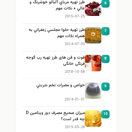
طرز تهيه مرباي آلبالو خوشرنگ و
6
عالي + نكات مهم
2015-07-25
طرز تهيه حلوا مجلسي زعفراني به
7
همراه نكات مهم
2014-07-05
فوت و فن های طرز تهیه رب گوجه
8
فرنگی خانگی
2018-10-08
خواص و مضرات تخم شربتي
9
2014-01-31
میزان صحیح مصرف دوز ویتامین D
10
چه قدر است؟
2019-05-28