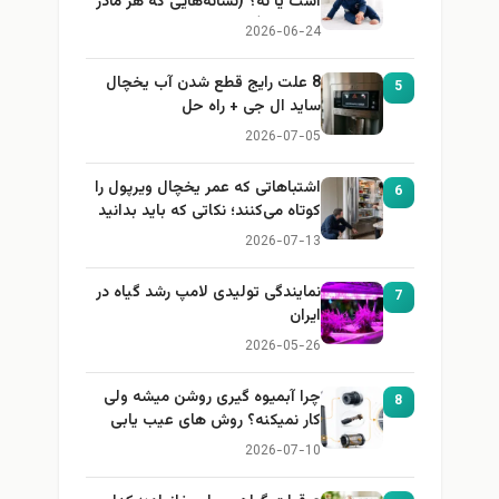
است یا نه؟ (نشانه‌هایی که هر مادر
باید بداند)
2026-06-24
8 علت رایج قطع شدن آب یخچال
5
ساید ال جی + راه حل
2026-07-05
اشتباهاتی که عمر یخچال ویرپول را
6
کوتاه می‌کنند؛ نکاتی که باید بدانید
2026-07-13
نمایندگی تولیدی لامپ رشد گیاه در
7
ایران
2026-05-26
چرا آبمیوه گیری روشن میشه ولی
8
کار نمیکنه؟ روش های عیب یابی
2026-07-10