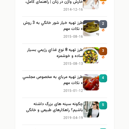
خارش واژن در زنان | راهنمای کامل،
ایمن و کاربردی
2014-12-16
طرز تهيه خیار شور خانگي به 3 روش
2
+ نكات مهم
2015-08-16
طرز تهيه 8 نوع غذاي رژيمي بسيار
3
ساده و خوشمزه
2015-08-13
طرز تهيه مرباي به مخصوص مجلسي
4
+ نكات مهم
2015-01-12
چگونه سینه های بزرگ داشته
5
باشیم؟ راهکارهای طبیعی و خانگی
برای بزرگ کردن سینه
2019-04-19