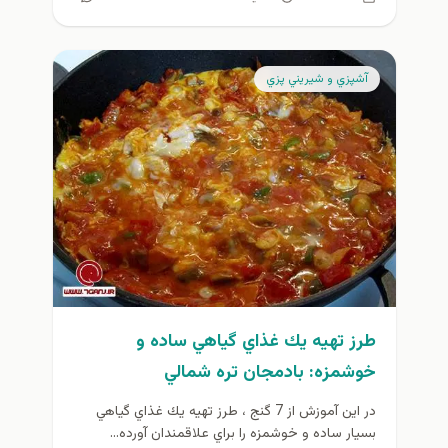
آشپزي و شيريني پزي
طرز تهيه يك غذاي گياهي ساده و
خوشمزه: بادمجان تره شمالي
در اين آموزش از 7 گنج ، طرز تهيه يك غذاي گياهي
بسيار ساده و خوشمزه را براي علاقمندان آورده...