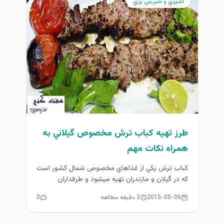
آشپزي و شيريني پزي
طرز تهيه كباب ترش مخصوص گيلاني به
همراه نكات مهم
كباب ترش يكي از غذاهاي مخصوص شمال كشور است
كه در گيلان و مازندران تهيه ميشود و طرفداران
بسياري دارد....
2015-05-06
2 دقیقه مطالعه
0