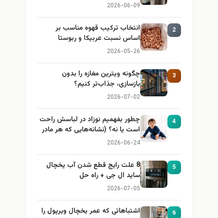
2026-06-09
انتخاب ترکیب قهوه مناسب بر
2
اساس نسبت عربیکا و ربوستا
2026-05-26
چگونه ویترین مغازه را بدون
3
بازسازی، جذاب‌تر کنیم؟
2026-07-02
چطور بفهمیم نوزاد در لباسش راحت
4
است یا نه؟ (نشانه‌هایی که هر مادر
باید بداند)
2026-06-24
8 علت رایج قطع شدن آب یخچال
5
ساید ال جی + راه حل
2026-07-05
اشتباهاتی که عمر یخچال ویرپول را
6