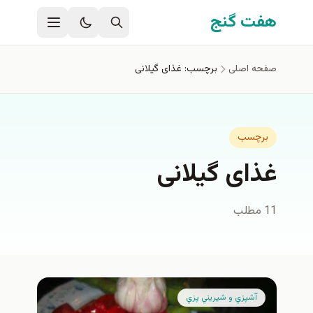
فتن به محتوای اصلی
هفت گنج
صفحه اصلی
برچسب: غذای گیلانی
برچسب
غذای گیلانی
11 مطلب
آشپزي و شيريني پزي