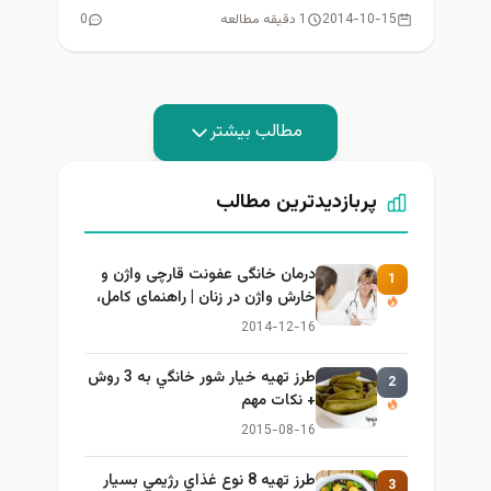
همراه شويد...
2014-10-15
1 دقیقه مطالعه
0
مطالب بیشتر
پربازدیدترین مطالب
درمان خانگی عفونت قارچی واژن و
1
خارش واژن در زنان | راهنمای کامل،
ایمن و کاربردی
2014-12-16
طرز تهيه خیار شور خانگي به 3 روش
2
+ نكات مهم
2015-08-16
طرز تهيه 8 نوع غذاي رژيمي بسيار
3