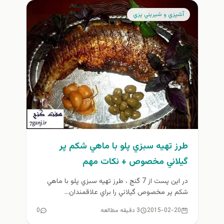
آشپزي و شيريني پزي
طرز تهيه سبزي پلو با ماهي شكم پر
گيلاني مخصوص + نكات مهم
در اين پست از 7 گنج ، طرز تهيه سبزي پلو با ماهي
شكم پر مخصوص گيلاني را براي علاقمندان...
2015-02-20
3 دقیقه مطالعه
0