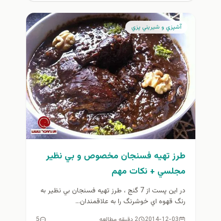
آشپزي و شيريني پزي
طرز تهيه فسنجان مخصوص و بي نظير
مجلسي + نكات مهم
در اين پست از 7 گنج ، طرز تهيه فسنجان بي نظير به
رنگ قهوه اي خوشرنگ را به علاقمندان...
2014-12-03
2 دقیقه مطالعه
5