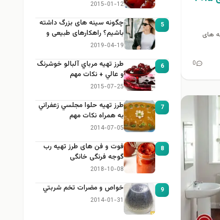
2015-01-12
چگونه سینه های بزرگ داشته
5
باشیم؟ راهکارهای طبیعی و
ونه های
خانگی برای بزرگ کردن سینه
2019-04-19
0
طرز تهيه مرباي آلبالو خوشرنگ
6
و عالي + نكات مهم
2015-07-25
طرز تهيه حلوا مجلسي زعفراني
7
به همراه نكات مهم
2014-07-05
فوت و فن های طرز تهیه رب
8
گوجه فرنگی خانگی
2018-10-08
خواص و مضرات تخم شربتي
9
2014-01-31