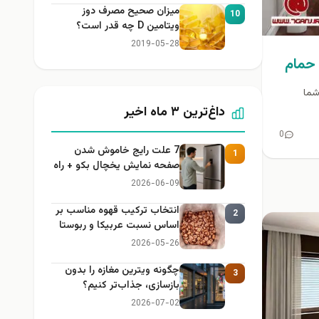
میزان صحیح مصرف دوز
10
ویتامین D چه قدر است؟
2019-05-28
 حمام
، شما
داغ‌ترین ۳ ماه اخیر
0
7 علت رایج خاموش شدن
1
صفحه نمایش یخچال بکو + راه
حل
2026-06-09
انتخاب ترکیب قهوه مناسب بر
2
اساس نسبت عربیکا و ربوستا
2026-05-26
چگونه ویترین مغازه را بدون
3
بازسازی، جذاب‌تر کنیم؟
2026-07-02