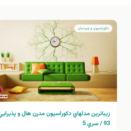
دكوراسيون و چيدمان
زيباترين مدلهاي دكوراسيون مدرن هال و پذيرايي
93 / سري 5