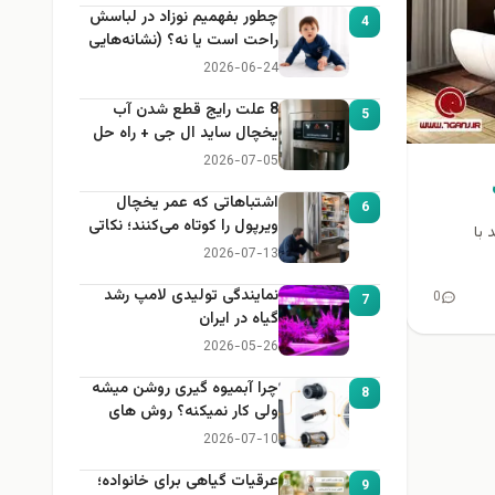
چطور بفهمیم نوزاد در لباسش
4
راحت است یا نه؟ (نشانه‌هایی
که هر مادر باید بداند)
2026-06-24
8 علت رایج قطع شدن آب
5
یخچال ساید ال جی + راه حل
2026-07-05
اشتباهاتی که عمر یخچال
6
ویرپول را کوتاه می‌کنند؛ نکاتی
 با
که باید بدانید
2026-07-13
نمایندگی تولیدی لامپ رشد
0
7
گیاه در ایران
2026-05-26
چرا آبمیوه گیری روشن میشه
8
ولی کار نمیکنه؟ روش های
عیب یابی
2026-07-10
عرقیات گیاهی برای خانواده؛
9