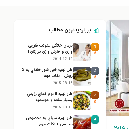
پربازدیدترین مطالب
درمان خانگی عفونت قارچی
1
واژن و خارش واژن در زنان |
راهنمای کامل، ایمن و کاربردی
2014-12-16
طرز تهيه خیار شور خانگي به 3
2
روش + نكات مهم
2015-08-16
طرز تهيه 8 نوع غذاي رژيمي
3
بسيار ساده و خوشمزه
2015-08-13
طرز تهيه مرباي به مخصوص
4
مجلسي + نكات مهم
مدل های دکوراسیون مدرن نشیمن و پذیرایی ۲۰۱۵