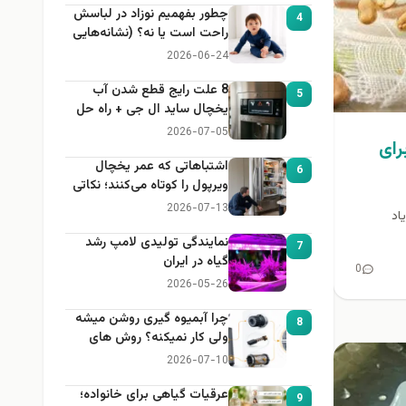
چطور بفهمیم نوزاد در لباسش
4
راحت است یا نه؟ (نشانه‌هایی
که هر مادر باید بداند)
2026-06-24
8 علت رایج قطع شدن آب
5
یخچال ساید ال جی + راه حل
2026-07-05
رای
اشتباهاتی که عمر یخچال
6
ویرپول را کوتاه می‌کنند؛ نکاتی
که باید بدانید
2026-07-13
اد
نمایندگی تولیدی لامپ رشد
7
گیاه در ایران
0
2026-05-26
چرا آبمیوه گیری روشن میشه
8
ولی کار نمیکنه؟ روش های
عیب یابی
2026-07-10
عرقیات گیاهی برای خانواده؛
9