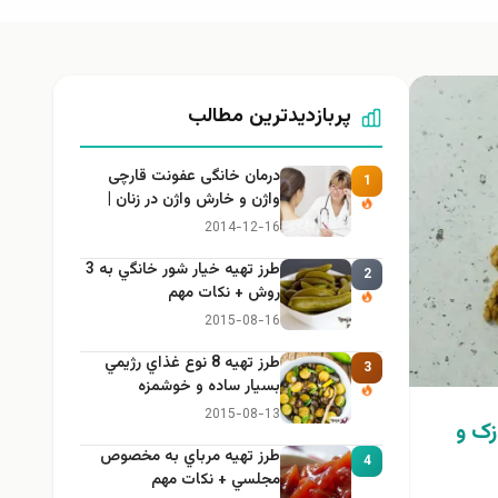
پربازدیدترین مطالب
درمان خانگی عفونت قارچی
1
واژن و خارش واژن در زنان |
راهنمای کامل، ایمن و کاربردی
2014-12-16
طرز تهيه خیار شور خانگي به 3
2
روش + نكات مهم
2015-08-16
طرز تهيه 8 نوع غذاي رژيمي
3
بسيار ساده و خوشمزه
2015-08-13
زک و
طرز تهيه مرباي به مخصوص
4
مجلسي + نكات مهم