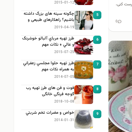
2015-01-12
درست کنی،
چگونه سینه های بزرگ داشته
5
باشیم؟ راهکارهای طبیعی و
0
خانگی برای بزرگ کردن سینه
2019-04-19
طرز تهيه مرباي آلبالو خوشرنگ
6
و عالي + نكات مهم
2015-07-25
طرز تهيه حلوا مجلسي زعفراني
7
به همراه نكات مهم
2014-07-05
فوت و فن های طرز تهیه رب
8
گوجه فرنگی خانگی
2018-10-08
خواص و مضرات تخم شربتي
9
2014-01-31