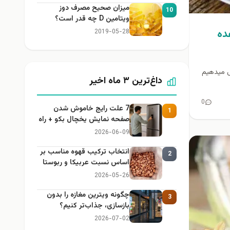
میزان صحیح مصرف دوز
10
ویتامین D چه قدر است؟
ده
2019-05-28
ش میدهیم
داغ‌ترین ۳ ماه اخیر
0
7 علت رایج خاموش شدن
1
صفحه نمایش یخچال بکو + راه
حل
2026-06-09
انتخاب ترکیب قهوه مناسب بر
2
اساس نسبت عربیکا و ربوستا
2026-05-26
چگونه ویترین مغازه را بدون
3
بازسازی، جذاب‌تر کنیم؟
2026-07-02