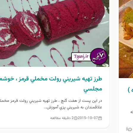
طرز تهيه شيريني رولت مخملي قرمز ، خوشمز
مجلسي
)
در اين پست از هفت گنج ، طرز تهيه شيريني رولت قرمز مخملی 
علاقمندان به شيريني پزي آموزش...
ه
2015-10-07
2 دقیقه مطالعه
3