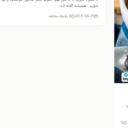
شويد . همیشه گفته اند...
2019-04-29
4 دقیقه مطالعه
د
0