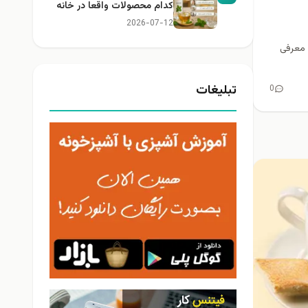
کدام محصولات واقعا در خانه
کاربرد دارند؟
2026-07-12
 معرفی
تبلیغات
0