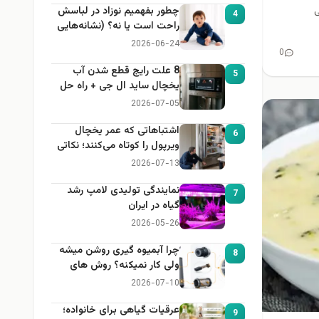
ی
چطور بفهمیم نوزاد در لباسش
4
راحت است یا نه؟ (نشانه‌هایی
که هر مادر باید بداند)
2026-06-24
0
8 علت رایج قطع شدن آب
5
یخچال ساید ال جی + راه حل
2026-07-05
اشتباهاتی که عمر یخچال
6
ویرپول را کوتاه می‌کنند؛ نکاتی
که باید بدانید
2026-07-13
نمایندگی تولیدی لامپ رشد
7
گیاه در ایران
2026-05-26
چرا آبمیوه گیری روشن میشه
8
ولی کار نمیکنه؟ روش های
عیب یابی
2026-07-10
عرقیات گیاهی برای خانواده؛
9