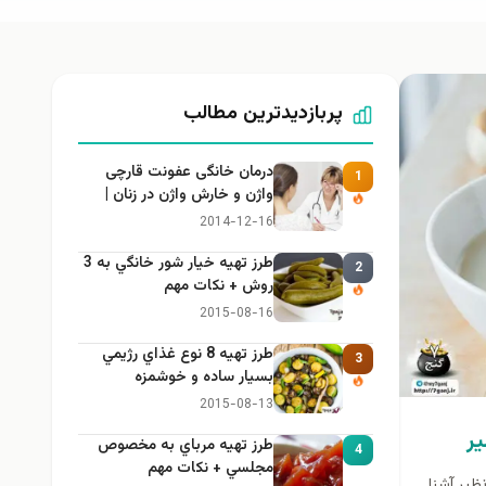
پربازدیدترین مطالب
درمان خانگی عفونت قارچی
1
واژن و خارش واژن در زنان |
راهنمای کامل، ایمن و کاربردی
2014-12-16
طرز تهيه خیار شور خانگي به 3
2
روش + نكات مهم
2015-08-16
طرز تهيه 8 نوع غذاي رژيمي
3
بسيار ساده و خوشمزه
2015-08-13
ر
طرز تهيه مرباي به مخصوص
4
مجلسي + نكات مهم
ظیر آشنا