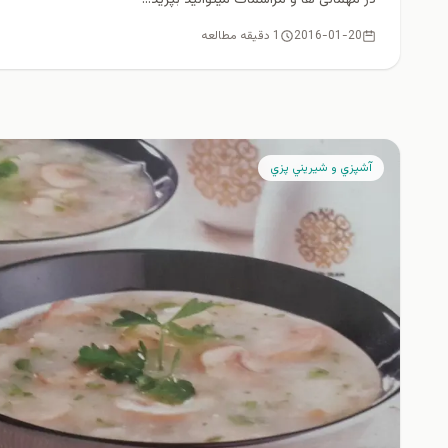
2016-01-20
1 دقیقه مطالعه
آشپزي و شيريني پزي